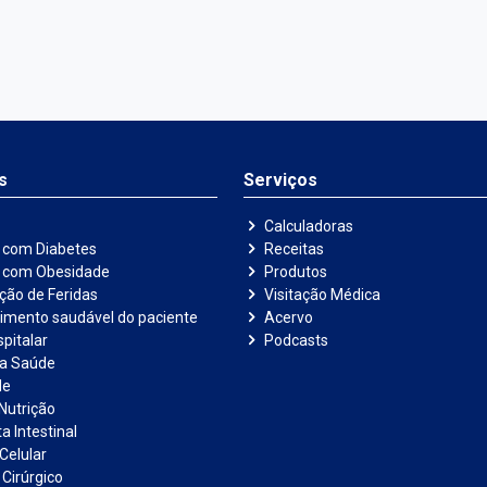
s
Serviços
Calculadoras
 com Diabetes
Receitas
e com Obesidade
Produtos
ação de Feridas
Visitação Médica
imento saudável do paciente
Acervo
pitalar
Podcasts
na Saúde
de
Nutrição
a Intestinal
Celular
 Cirúrgico