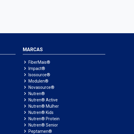
MARCAS
FiberMais®
Impact®
Isosource®
Modulen®
Novasource®
Nutren®
Nutren® Active
Nutren® Mulher
Nutren® Kids
Nutren® Protein
Nutren® Senior
Peptamen®