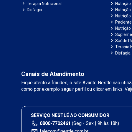
Terapia Nutricional
Nutrição
Disfagia
Nutrição
Nutrição
Paciente 
Nutrição 
Suplemen
Saúde R
Terapia N
Disfagia
Canais de Atendimento
Fique atento a fraudes, o site Avante Nestlé não util
como por exemplo seguir perfil ou clicar em links. Ve
SERVIÇO NESTLÉ AO CONSUMIDOR
0800-7702461
(Seg - Sex | 9h às 18h)
falecom@nestle.com.br