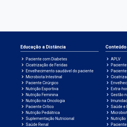
Educação a Distância
Conteúdo
Paciente com Diabetes
APLV
Cicatrização de Feridas
Paciente
Envelhecimento saudável do paciente
Pacient
Microbiota Intestinal
Cicatriz
Paciente Cirúrgico
Envelhec
Nutrição Esportiva
Extra-hos
Nutrição Feminina
Gestão 
Nutrição na Oncologia
Imunida
Paciente Crítico
Saúde e 
Nutrição Pediátrica
Microbiot
Suplementação Nutricional
Nutrição 
Saúde Renal
Paciente