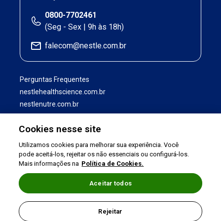
0800-7702461
(Seg - Sex | 9h às 18h)
falecom@nestle.com.br
Perguntas Frequentes
nestlehealthscience.com.br
nestlenutre.com.br
Cookies nesse site
Utilizamos cookies para melhorar sua experiência. Você
pode aceitá-los, rejeitar os não essenciais ou configurá-los.
Mais informações na
Política de Cookies.
Aceitar todos
Termos de uso
|
Política de Privacidade
|
Rejeitar
©2026 Nestlé Nutrition & Health