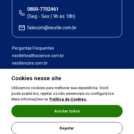
0800-7702461
(Seg - Sex | 9h às 18h)
falecom@nestle.com.br
Perguntas Frequentes
nestlehealthscience.com.br
nestlenutre.com.br
Cookies nesse site
Utilizamos cookies para melhorar sua experiência. Você
pode aceitá-los, rejeitar os não essenciais ou configurá-los.
Mais informações na
Política de Cookies.
Aceitar todos
Termos de uso
|
Política de Privacidade
|
Rejeitar
©2026 Nestlé Nutrition & Health