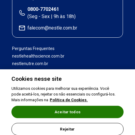
0800-7702461
(Seg - Sex | 9h às 18h)
falecom@nestle.com.br
Perguntas Frequentes
nestlehealthscience.com.br
nestlenutre.com.br
Cookies nesse site
Utilizamos cookies para melhorar sua experiência. Você
pode aceitá-los, rejeitar os não essenciais ou configurá-los.
Mais informações na
Política de Cookies.
Aceitar todos
Termos de uso
|
Política de Privacidade
|
Rejeitar
©2026 Nestlé Nutrition & Health