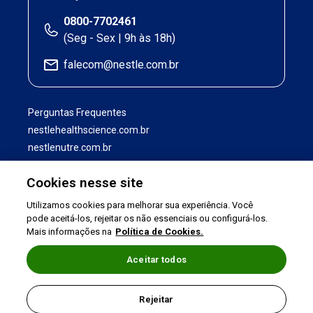
0800-7702461
(Seg - Sex | 9h às 18h)
falecom@nestle.com.br
Perguntas Frequentes
nestlehealthscience.com.br
nestlenutre.com.br
Cookies nesse site
Utilizamos cookies para melhorar sua experiência. Você
pode aceitá-los, rejeitar os não essenciais ou configurá-los.
Mais informações na
Política de Cookies.
Aceitar todos
Termos de uso
|
Política de Privacidade
|
Rejeitar
©2026 Nestlé Nutrition & Health