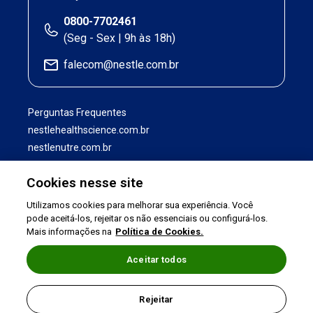
0800-7702461
(Seg - Sex | 9h às 18h)
falecom@nestle.com.br
Perguntas Frequentes
nestlehealthscience.com.br
nestlenutre.com.br
Cookies nesse site
Utilizamos cookies para melhorar sua experiência. Você
pode aceitá-los, rejeitar os não essenciais ou configurá-los.
Mais informações na
Política de Cookies.
Aceitar todos
Termos de uso
|
Política de Privacidade
|
Rejeitar
©2026 Nestlé Nutrition & Health