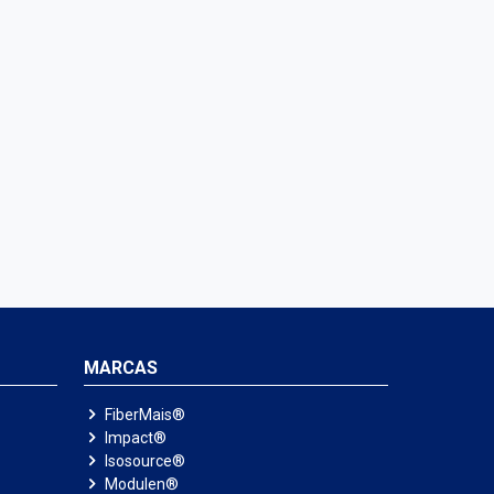
MARCAS
FiberMais®
Impact®
Isosource®
Modulen®