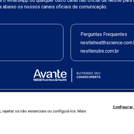
iza o WhatsApp ou qualquer outro canal não oficial da Nestlé par
ja abaixo os nossos canais oficiais de comunicação:
Perguntas Frequentes
nestlehealthscience.com.
nestlenutre.com.br
Termos de uso
|
Política de Privacidade
|
©2026 Nestlé Nutrition & Health
Configurar
 rejeitar os não essenciais ou configurá-los. Mais