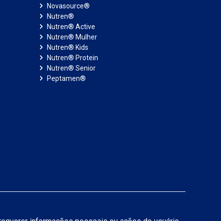
Novasource®
Nutren®
Nutren® Active
Nutren® Mulher
Nutren® Kids
Nutren® Protein
Nutren® Senior
Peptamen®