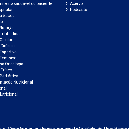
imento saudável do paciente
Acervo
pitalar
Podcasts
na Saúde
de
Nutrição
a Intestinal
Celular
 Cirúrgico
 Esportiva
 Feminina
 na Oncologia
Crítico
Pediátrica
tação Nutricional
enal
utricional