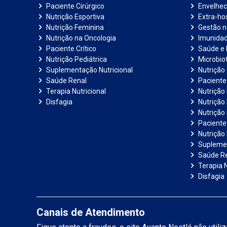
Paciente Cirúrgico
Envelhec
Nutrição Esportiva
Extra-hos
Nutrição Feminina
Gestão 
Nutrição na Oncologia
Imunida
Paciente Crítico
Saúde e 
Nutrição Pediátrica
Microbiot
Suplementação Nutricional
Nutrição 
Saúde Renal
Paciente
Terapia Nutricional
Nutrição
Disfagia
Nutrição
Nutrição
Paciente 
Nutrição 
Suplemen
Saúde R
Terapia N
Disfagia
Canais de Atendimento