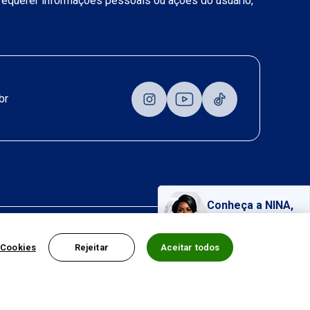
a requerer informações pessoais ou ações do usuário,
br
Conheça a NINA,
nossa assistente virtual!
 Cookies
Rejeitar
Aceitar todos