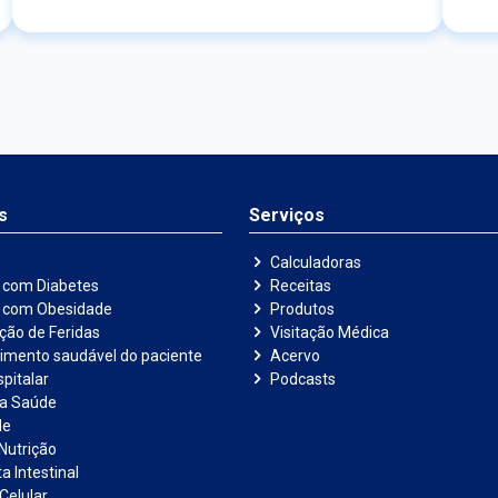
ing
int
dos
pro
com
con
s
Serviços
Calculadoras
 com Diabetes
Receitas
e com Obesidade
Produtos
ação de Feridas
Visitação Médica
imento saudável do paciente
Acervo
pitalar
Podcasts
na Saúde
de
Nutrição
a Intestinal
Celular