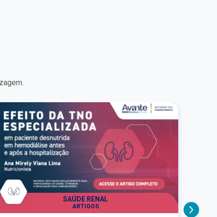
constante transformação, marcado pelo avanço
e pela popularização dos agonistas de GLP‑1
(aGLP‑1), a proposta é ampliar o olhar para os
aspectos clínicos, metabólicos, nutricionais e
psicológicos envolvidos no cuidado integral do
paciente com obesidade. Ao longo das aulas,
profissionais renomados de diferentes áreas
irão discutir desde a fisiopatologia da doença
até as estratégias de manejo interdisciplinar,
izagem.
passando por diagnóstico, tratamento
individualizado, abordagem comportamental,
importância de suplementos nutricionais e
acompanhamento a longo prazo. Você
aprenderá como integrar saberes e atuar de
forma colaborativa no cuidado ao paciente com
obesidade, utilizando casos práticos para
aproximar o conteúdo da realidade assistencial.
SAÚDE RENAL
ARTIGOS