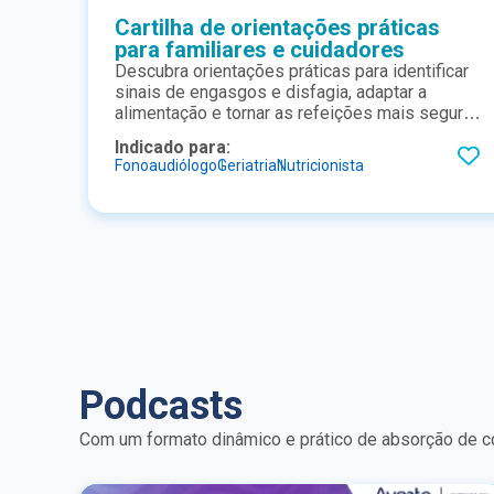
Cartilha de orientações práticas
para familiares e cuidadores
Descubra orientações práticas para identificar
sinais de engasgos e disfagia, adaptar a
alimentação e tornar as refeições mais seguras
para a pessoa idosa. Acesse a cartilha
Indicado para:
completa e saiba como promover mais saúde,
Fonoaudiólogo
Geriatria
Nutricionista
autonomia e qualidade de vida no dia a dia
Podcasts
Com um formato dinâmico e prático de absorção de co