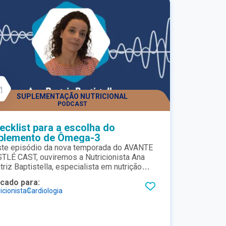
SUPLEMENTAÇÃO NUTRICIONAL
PODCAST
ecklist para a escolha do
plemento de Ômega-3
te episódio da nova temporada do AVANTE
TLÉ CAST, ouviremos a Nutricionista Ana
triz Baptistella, especialista em nutrição
nica e esportiva, abordando sobre um tema
icado para:
 ainda gera muitas dúvidas: Como escolher
icionista
Cardiologia
bom suplemento de ômega 3 para o meu
iente? Quais critérios devem ser levados em
sideração? Como melhorar a aceitação do
 paciente que apresenta dificuldades para