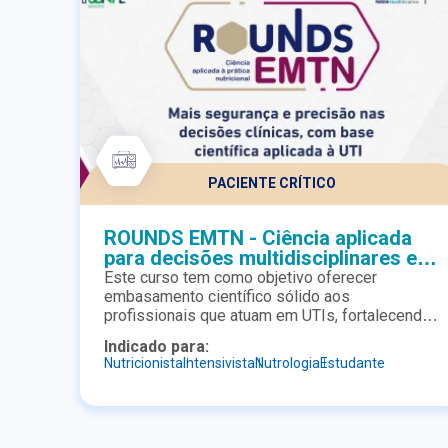
PACIENTE CRÍTICO
ROUNDS EMTN - Ciência aplicada
para decisões multidisciplinares em
terapia nutricional
Este curso tem como objetivo oferecer
embasamento científico sólido aos
profissionais que atuam em UTIs, fortalecendo
a argumentação técnica necessária para
Indicado para:
discussões multidisciplinares à beira-leito. A
Nutricionista
Intensivista
Nutrologia
Estudante
proposta é qualificar a tomada de decisão
clínica, promovendo alinhamento entre a equipe,
segurança nas condutas e aplicação prática das
evidências científicas no cuidado ao paciente