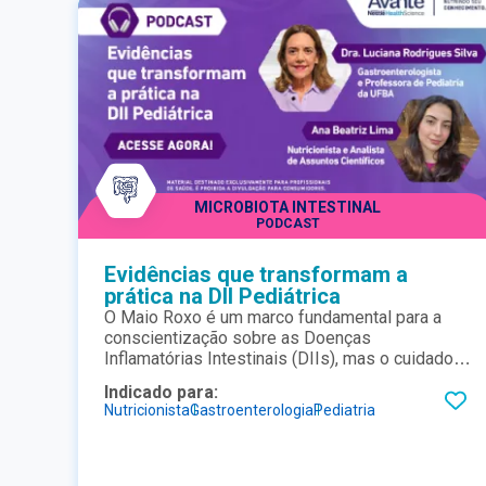
MICROBIOTA INTESTINAL
PODCAST
Evidências que transformam a
prática na DII Pediátrica
O Maio Roxo é um marco fundamental para a
conscientização sobre as Doenças
Inflamatórias Intestinais (DIIs), mas o cuidado
com o paciente pediátrico exige uma
Indicado para:
atualização que vai além das datas sazonais.
Nutricionista
Gastroenterologia
Pediatria
Neste novo episódio do nosso podcast,
mergulhamos em evidências científicas que
transformam a prática no consultório, com o
conhecimento trazido por uma respeitada