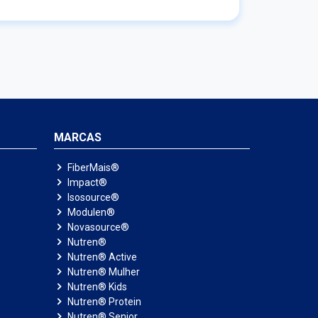
erir grandes cápsulas e que possui
olerância ao sabor residual? Quais são as
es recomendadas de acordo com o objetivo
posto em consulta? Escute nosso Podcast,
partilhe com alguém que precisa e continue
osco para os próximos temas
MARCAS
FiberMais®
Impact®
Isosource®
Modulen®
Novasource®
Nutren®
Nutren® Active
Nutren® Mulher
Nutren® Kids
Nutren® Protein
Nutren® Senior