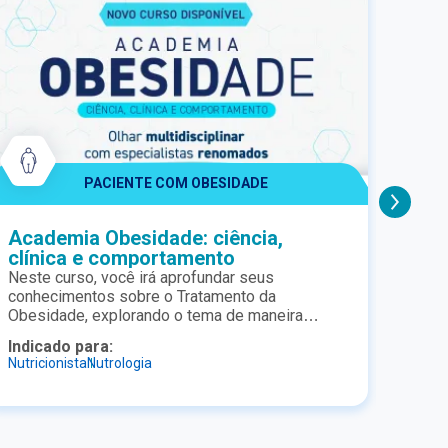
PACIENTE COM OBESIDADE
Academia Obesidade: ciência,
Aca
clínica e comportamento
Nutr
Neste curso, você irá aprofundar seus
Na Ac
conhecimentos sobre o Tratamento da
acess
Obesidade, explorando o tema de maneira
nomes
multiprofissional, baseada em evidências
farma
Indic
Indicado para:
Estud
científicas. Estruturado em pocket aulas,
apoia
Nutricionista
Nutrologia
Nutric
dinâmicas e objetivas, o curso é ideal para
atrav
Gastr
profissionais e estudantes da área da saúde
suple
que desejam compreender a obesidade para
neces
além do peso corporal. Em um cenário em