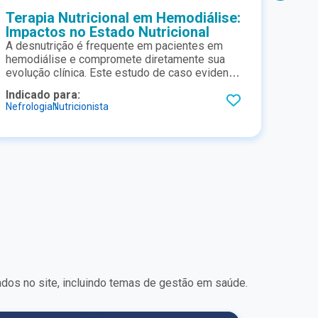
Terapia Nutricional em Hemodiálise:
Tera
Impactos no Estado Nutricional
inte
A desnutrição é frequente em pacientes em
Mater
hemodiálise e compromete diretamente sua
apres
evolução clínica. Este estudo de caso evidencia
nutri
que a terapia nutricional oral especializada
impac
Indicado para:
Indic
pode melhorar a composição corporal, a
Nefrologia
Nutricionista
Nutric
funcionalidade e a segurança metabólica,
reforçando seu papel essencial no cuidado
contínuo do paciente renal
dos no site, incluindo temas de gestão em saúde.