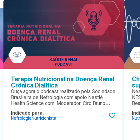
SAÚDE RENAL
PODCAST
Terapia Nutricional na Doença Renal
Ch
Crônica Dialítica
su
Ouça agora o podcast realizado pela Sociedade
Nes
Brasileira de Nefrologia com apoio Nestlé
NES
Health Science com: Moderador: Ciro Bruno
Bea
Costa e os convidados: Dra. Maria Helena
clí
Indicado para:
Ind
Gusmão; Dr. José Neto; Dr. Flávio Barros e Dra.
que
Nefrologia
Nutricionista
Nutr
Cristiane Moraes
um 
pac
con
meu