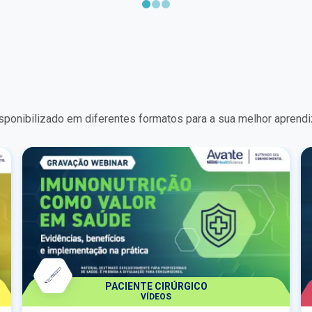
esses três pilares da suplementação
nutricional, conectando mecanismos
fisiológicos, evidências científicas e aplicação
prática no atendimento clínico.Ao longo do
curso, serão abordados os principais
fundamentos da vitamina D, do ômega-3 e dos
multivitamínicos, incluindo suas funções no
organismo, evidências atuais de benefícios,
controvérsias da literatura e orientações para
sponibilizado em diferentes formatos para a sua melhor aprend
uso seguro e racional em diferentes contextos
clínicos.Com uma abordagem objetiva e
baseada em evidências, o curso busca apoiar o
profissional na tomada de decisão clínica mais
segura e fundamentada, contribuindo para uma
prática mais assertiva no cuidado com a saúde
dos pacientes.
PACIENTE CIRÚRGICO
VÍDEOS