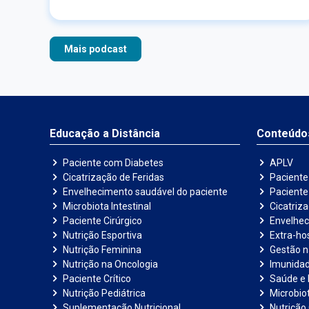
profissional das áreas de pediatria e
gastroenterologia, a Dra. Luciana Rodrigues.
Ouça o episódio completo agora!
Mais podcast
Educação a Distância
Conteúdo
Paciente com Diabetes
APLV
Cicatrização de Feridas
Paciente
Envelhecimento saudável do paciente
Pacient
Microbiota Intestinal
Cicatriz
Paciente Cirúrgico
Envelhec
Nutrição Esportiva
Extra-hos
Nutrição Feminina
Gestão 
Nutrição na Oncologia
Imunida
Paciente Crítico
Saúde e 
Nutrição Pediátrica
Microbiot
Suplementação Nutricional
Nutrição 