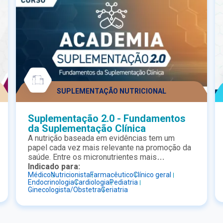
SUPLEMENTAÇÃO NUTRICIONAL
Suplementação 2.0 - Fundamentos
da Suplementação Clínica
A nutrição baseada em evidências tem um
papel cada vez mais relevante na promoção da
saúde. Entre os micronutrientes mais
discutidos na prática clínica estão a vitamina D,
Indicado para:
Médico
Nutricionista
Farmacêutico
Clínico geral
o ômega-3 e os multivitamínicos,
Endocrinologia
Cardiologia
Pediatria
frequentemente associados a benefícios
Ginecologista/Obstetra
Geriatria
importantes. O curso Nutrição Básica foi
desenvolvido para profissionais da saúde que
desejam atualizar seus conhecimentos sobre