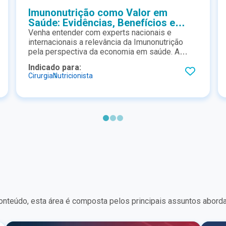
Imunonutrição como Valor em
Saúde: Evidências, Benefícios e
Implementação na Prática
Venha entender com experts nacionais e
internacionais a relevância da Imunonutrição
pela perspectiva da economia em saúde. A
discussão ainda trás evidências, benefícios e
Indicado para:
implementação sob a prática clinica.
Cirurgia
Nutricionista
nteúdo, esta área é composta pelos principais assuntos aborda