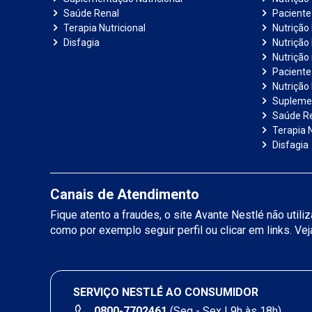
Saúde Renal
Paciente
Terapia Nutricional
Nutrição
Disfagia
Nutrição
Nutrição
Paciente 
Nutrição 
Suplemen
Saúde R
Terapia N
Disfagia
Canais de Atendimento
Fique atento a fraudes, o site Avante Nestlé não util
como por exemplo seguir perfil ou clicar em links. Ve
SERVIÇO NESTLÉ AO CONSUMIDOR
0800-7702461
(Seg - Sex | 9h às 18h)