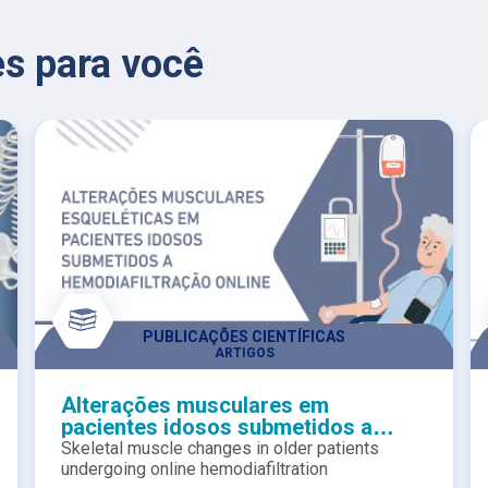
s para você
PUBLICAÇÕES CIENTÍFICAS
ARTIGOS
Alterações musculares em
pacientes idosos submetidos a
hemodiafiltração online
Skeletal muscle changes in older patients
undergoing online hemodiafiltration