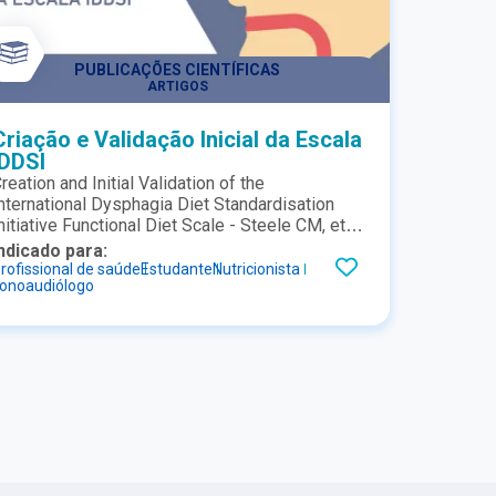
PUBLICAÇÕES CIENTÍFICAS
ARTIGOS
Criação e Validação Inicial da Escala
IDDSI
reation and Initial Validation of the
nternational Dysphagia Diet Standardisation
nitiative Functional Diet Scale - Steele CM, et
l.
ndicado para:
rofissional de saúde
Estudante
Nutricionista
onoaudiólogo