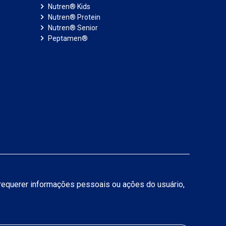
Nutren® Kids
Nutren® Protein
Nutren® Senior
Peptamen®
a requerer informações pessoais ou ações do usuário,