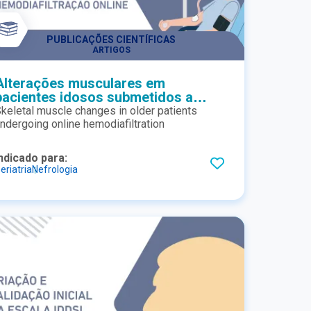
PUBLICAÇÕES CIENTÍFICAS
ARTIGOS
Alterações musculares em
pacientes idosos submetidos a
hemodiafiltração online
keletal muscle changes in older patients
ndergoing online hemodiafiltration
ndicado para:
eriatria
Nefrologia