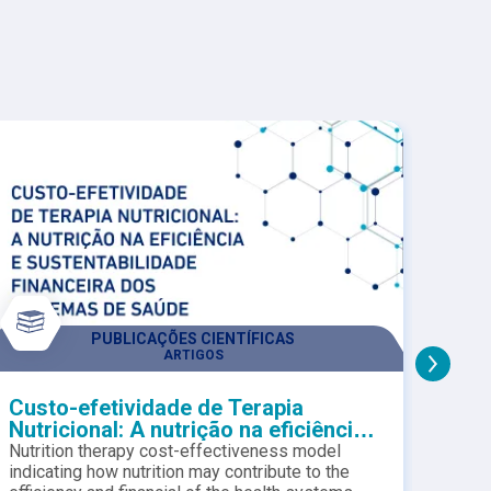
PUBLICAÇÕES CIENTÍFICAS
ARTIGOS
Custo-efetividade de Terapia
Disf
Nutricional: A nutrição na eficiência
nutr
e sustentabilidade financeira dos
Nutrition therapy cost-effectiveness model
Gastr
sistemas de saúde.
indicating how nutrition may contribute to the
nutrit