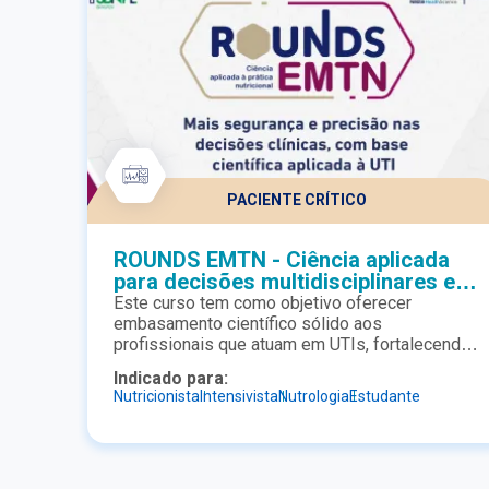
PACIENTE CRÍTICO
ROUNDS EMTN - Ciência aplicada
para decisões multidisciplinares em
terapia nutricional
Este curso tem como objetivo oferecer
embasamento científico sólido aos
profissionais que atuam em UTIs, fortalecendo
a argumentação técnica necessária para
Indicado para:
discussões multidisciplinares à beira-leito. A
Nutricionista
Intensivista
Nutrologia
Estudante
proposta é qualificar a tomada de decisão
clínica, promovendo alinhamento entre a equipe,
segurança nas condutas e aplicação prática das
evidências científicas no cuidado ao paciente