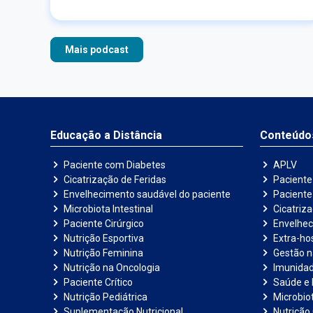
profissional das áreas de pediatria e
gastroenterologia, a Dra. Luciana Rodrigues.
Ouça o episódio completo agora!
Mais podcast
Educação a Distância
Conteúdo
Paciente com Diabetes
APLV
Cicatrização de Feridas
Paciente
Envelhecimento saudável do paciente
Pacient
Microbiota Intestinal
Cicatriz
Paciente Cirúrgico
Envelhec
Nutrição Esportiva
Extra-hos
Nutrição Feminina
Gestão 
Nutrição na Oncologia
Imunida
Paciente Crítico
Saúde e 
Nutrição Pediátrica
Microbiot
Suplementação Nutricional
Nutrição 