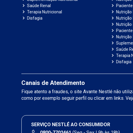
Saúde Renal
Paciente
Terapia Nutricional
Nutrição
Disfagia
Nutrição
Nutrição
Paciente 
Nutrição 
Suplemen
Saúde R
Terapia N
Disfagia
Canais de Atendimento
Fique atento a fraudes, o site Avante Nestlé não util
como por exemplo seguir perfil ou clicar em links. Ve
SERVIÇO NESTLÉ AO CONSUMIDOR
0800-7702461
(Seg - Sex | 9h às 18h)