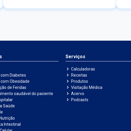
ing
int
dos
pro
com
con
s
Serviços
Calculadoras
 com Diabetes
Receitas
e com Obesidade
Produtos
ação de Feridas
Visitação Médica
imento saudável do paciente
Acervo
pitalar
Podcasts
na Saúde
de
Nutrição
a Intestinal
Celular