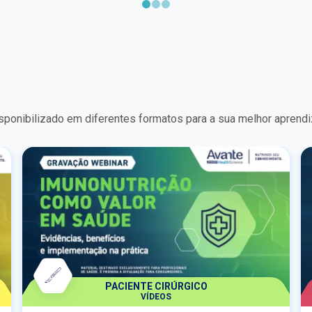
esses três pilares da suplementação
nutricional, conectando mecanismos
fisiológicos, evidências científicas e aplicação
prática no atendimento clínico.Ao longo do
curso, serão abordados os principais
fundamentos da vitamina D, do ômega-3 e dos
multivitamínicos, incluindo suas funções no
organismo, evidências atuais de benefícios,
controvérsias da literatura e orientações para
sponibilizado em diferentes formatos para a sua melhor aprend
uso seguro e racional em diferentes contextos
clínicos.Com uma abordagem objetiva e
baseada em evidências, o curso busca apoiar o
profissional na tomada de decisão clínica mais
segura e fundamentada, contribuindo para uma
prática mais assertiva no cuidado com a saúde
dos pacientes.
PACIENTE CIRÚRGICO
VÍDEOS