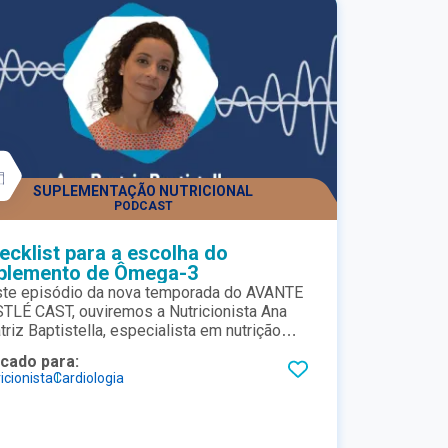
SUPLEMENTAÇÃO NUTRICIONAL
PODCAST
ecklist para a escolha do
plemento de Ômega-3
te episódio da nova temporada do AVANTE
TLÉ CAST, ouviremos a Nutricionista Ana
triz Baptistella, especialista em nutrição
nica e esportiva, abordando sobre um tema
icado para:
 ainda gera muitas dúvidas: Como escolher
icionista
Cardiologia
bom suplemento de ômega 3 para o meu
iente? Quais critérios devem ser levados em
sideração? Como melhorar a aceitação do
 paciente que apresenta dificuldades para