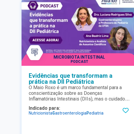
MICROBIOTA INTESTINAL
PODCAST
Evidências que transformam a
prática na DII Pediátrica
O Maio Roxo é um marco fundamental para a
conscientização sobre as Doenças
Inflamatórias Intestinais (DIIs), mas o cuidado
com o paciente pediátrico exige uma
Indicado para:
atualização que vai além das datas sazonais.
Nutricionista
Gastroenterologia
Pediatria
Neste novo episódio do nosso podcast,
mergulhamos em evidências científicas que
transformam a prática no consultório, com o
conhecimento trazido por uma respeitada