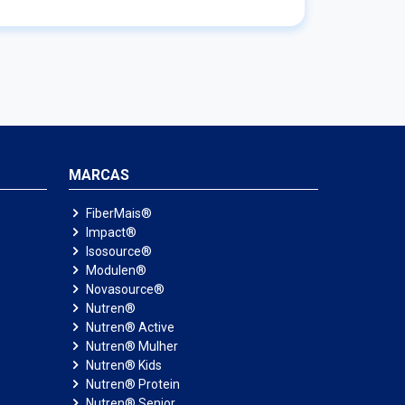
erir grandes cápsulas e que possui
olerância ao sabor residual? Quais são as
es recomendadas de acordo com o objetivo
posto em consulta? Escute nosso Podcast,
partilhe com alguém que precisa e continue
osco para os próximos temas
MARCAS
FiberMais®
Impact®
Isosource®
Modulen®
Novasource®
Nutren®
Nutren® Active
Nutren® Mulher
Nutren® Kids
Nutren® Protein
Nutren® Senior