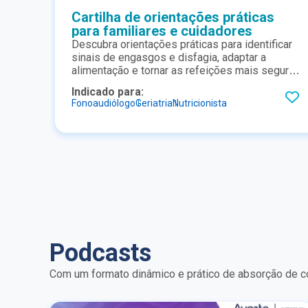
Cartilha de orientações práticas
para familiares e cuidadores
Descubra orientações práticas para identificar
sinais de engasgos e disfagia, adaptar a
alimentação e tornar as refeições mais seguras
para a pessoa idosa. Acesse a cartilha
Indicado para:
completa e saiba como promover mais saúde,
Fonoaudiólogo
Geriatria
Nutricionista
autonomia e qualidade de vida no dia a dia
Podcasts
Com um formato dinâmico e prático de absorção de co