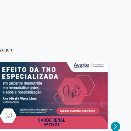
constante transformação, marcado pelo avanço
e pela popularização dos agonistas de GLP‑1
(aGLP‑1), a proposta é ampliar o olhar para os
aspectos clínicos, metabólicos, nutricionais e
psicológicos envolvidos no cuidado integral do
paciente com obesidade. Ao longo das aulas,
profissionais renomados de diferentes áreas
irão discutir desde a fisiopatologia da doença
até as estratégias de manejo interdisciplinar,
izagem.
passando por diagnóstico, tratamento
individualizado, abordagem comportamental,
importância de suplementos nutricionais e
acompanhamento a longo prazo. Você
aprenderá como integrar saberes e atuar de
forma colaborativa no cuidado ao paciente com
obesidade, utilizando casos práticos para
aproximar o conteúdo da realidade assistencial.
SAÚDE RENAL
ARTIGOS