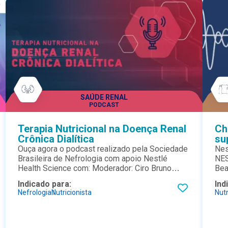
SAÚDE RENAL
PODCAST
Terapia Nutricional na Doença Renal
Ch
Crônica Dialítica
su
Ouça agora o podcast realizado pela Sociedade
Nes
Brasileira de Nefrologia com apoio Nestlé
NES
Health Science com: Moderador: Ciro Bruno
Bea
Costa e os convidados: Dra. Maria Helena
clí
Indicado para:
Ind
Gusmão; Dr. José Neto; Dr. Flávio Barros e Dra.
que
Nefrologia
Nutricionista
Nutr
Cristiane Moraes
um 
pac
con
meu