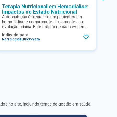
Terapia Nutricional em Hemodiálise:
Tera
Impactos no Estado Nutricional
inte
A desnutrição é frequente em pacientes em
Mater
hemodiálise e compromete diretamente sua
apres
evolução clínica. Este estudo de caso evidencia
nutri
que a terapia nutricional oral especializada
impac
Indicado para:
Indic
pode melhorar a composição corporal, a
Nefrologia
Nutricionista
Nutric
funcionalidade e a segurança metabólica,
reforçando seu papel essencial no cuidado
contínuo do paciente renal
dos no site, incluindo temas de gestão em saúde.