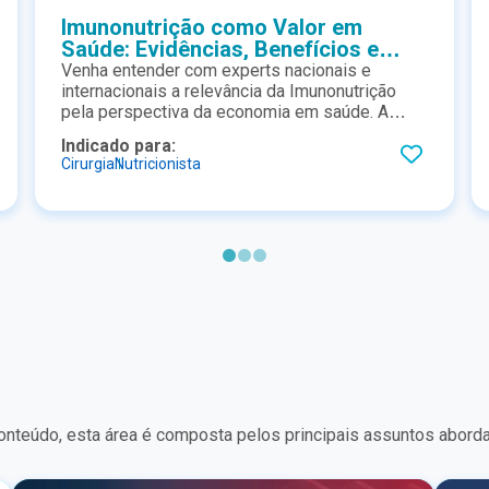
Imunonutrição como Valor em
Saúde: Evidências, Benefícios e
Implementação na Prática
Venha entender com experts nacionais e
internacionais a relevância da Imunonutrição
pela perspectiva da economia em saúde. A
discussão ainda trás evidências, benefícios e
Indicado para:
implementação sob a prática clinica.
Cirurgia
Nutricionista
nteúdo, esta área é composta pelos principais assuntos aborda