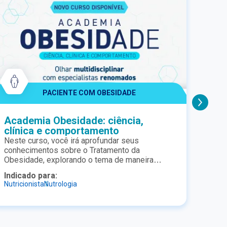
PACIENTE COM OBESIDADE
Academia Obesidade: ciência,
Aca
clínica e comportamento
Nutr
Neste curso, você irá aprofundar seus
Na Ac
conhecimentos sobre o Tratamento da
acess
Obesidade, explorando o tema de maneira
nomes
multiprofissional, baseada em evidências
farma
Indic
Indicado para:
Estud
científicas. Estruturado em pocket aulas,
apoia
Nutricionista
Nutrologia
Nutric
dinâmicas e objetivas, o curso é ideal para
atrav
Gastr
profissionais e estudantes da área da saúde
suple
que desejam compreender a obesidade para
neces
além do peso corporal. Em um cenário em