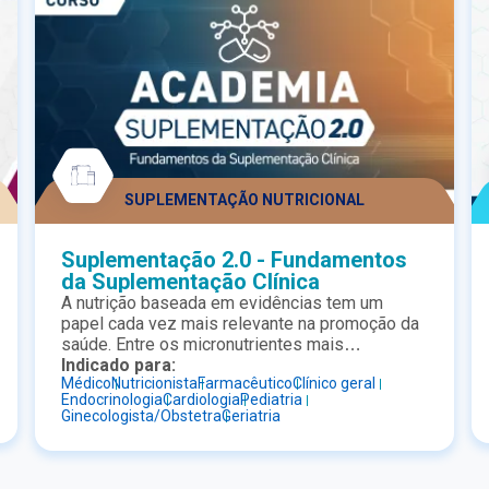
SUPLEMENTAÇÃO NUTRICIONAL
Suplementação 2.0 - Fundamentos
da Suplementação Clínica
A nutrição baseada em evidências tem um
papel cada vez mais relevante na promoção da
saúde. Entre os micronutrientes mais
discutidos na prática clínica estão a vitamina D,
Indicado para:
Médico
Nutricionista
Farmacêutico
Clínico geral
o ômega-3 e os multivitamínicos,
Endocrinologia
Cardiologia
Pediatria
frequentemente associados a benefícios
Ginecologista/Obstetra
Geriatria
importantes. O curso Nutrição Básica foi
desenvolvido para profissionais da saúde que
desejam atualizar seus conhecimentos sobre