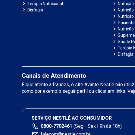
Terapia Nutricional
Nutrição
Disfagia
Nutrição
Nutrição
Paciente 
Nutrição 
Suplemen
Saúde R
Terapia N
Disfagia
Canais de Atendimento
Fique atento a fraudes, o site Avante Nestlé não util
como por exemplo seguir perfil ou clicar em links. Ve
SERVIÇO NESTLÉ AO CONSUMIDOR
0800-7702461
(Seg - Sex | 9h às 18h)
falecom@nestle.com.br