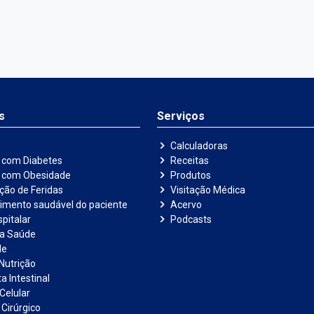
s
Serviços
Calculadoras
 com Diabetes
Receitas
e com Obesidade
Produtos
ação de Feridas
Visitação Médica
imento saudável do paciente
Acervo
pitalar
Podcasts
na Saúde
de
Nutrição
a Intestinal
Celular
 Cirúrgico