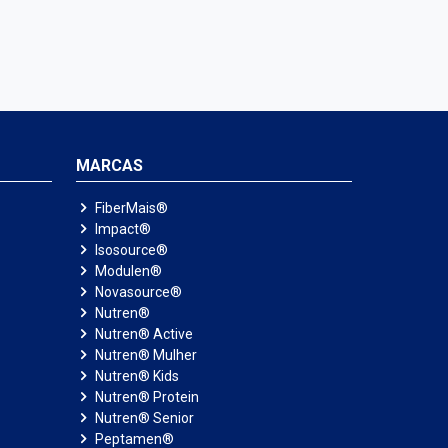
MARCAS
FiberMais®
Impact®
Isosource®
Modulen®
Novasource®
Nutren®
Nutren® Active
Nutren® Mulher
Nutren® Kids
Nutren® Protein
Nutren® Senior
Peptamen®