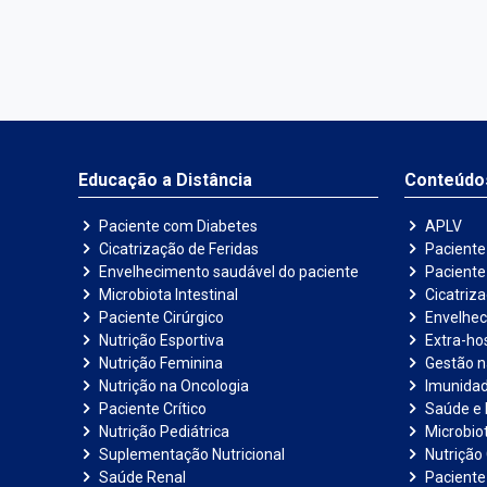
Educação a Distância
Conteúdo
Paciente com Diabetes
APLV
Cicatrização de Feridas
Paciente
Envelhecimento saudável do paciente
Pacient
Microbiota Intestinal
Cicatriz
Paciente Cirúrgico
Envelhec
Nutrição Esportiva
Extra-hos
Nutrição Feminina
Gestão 
Nutrição na Oncologia
Imunida
Paciente Crítico
Saúde e 
Nutrição Pediátrica
Microbiot
Suplementação Nutricional
Nutrição 
Saúde Renal
Paciente