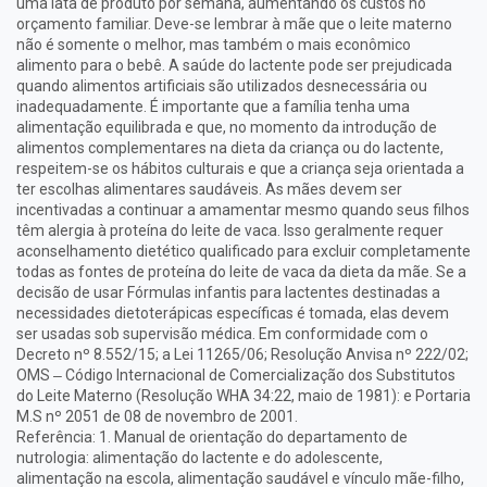
uma lata de produto por semana, aumentando os custos no
orçamento familiar. Deve-se lembrar à mãe que o leite materno
não é somente o melhor, mas também o mais econômico
alimento para o bebê. A saúde do lactente pode ser prejudicada
quando alimentos artificiais são utilizados desnecessária ou
inadequadamente. É importante que a família tenha uma
alimentação equilibrada e que, no momento da introdução de
alimentos complementares na dieta da criança ou do lactente,
respeitem-se os hábitos culturais e que a criança seja orientada a
ter escolhas alimentares saudáveis. As mães devem ser
incentivadas a continuar a amamentar mesmo quando seus filhos
têm alergia à proteína do leite de vaca. Isso geralmente requer
aconselhamento dietético qualificado para excluir completamente
todas as fontes de proteína do leite de vaca da dieta da mãe. Se a
decisão de usar Fórmulas infantis para lactentes destinadas a
necessidades dietoterápicas específicas é tomada, elas devem
ser usadas sob supervisão médica. Em conformidade com o
Decreto nº 8.552/15; a Lei 11265/06; Resolução Anvisa nº 222/02;
OMS – Código Internacional de Comercialização dos Substitutos
do Leite Materno (Resolução WHA 34:22, maio de 1981): e Portaria
M.S nº 2051 de 08 de novembro de 2001.
Referência: 1. Manual de orientação do departamento de
nutrologia: alimentação do lactente e do adolescente,
alimentação na escola, alimentação saudável e vínculo mãe-filho,