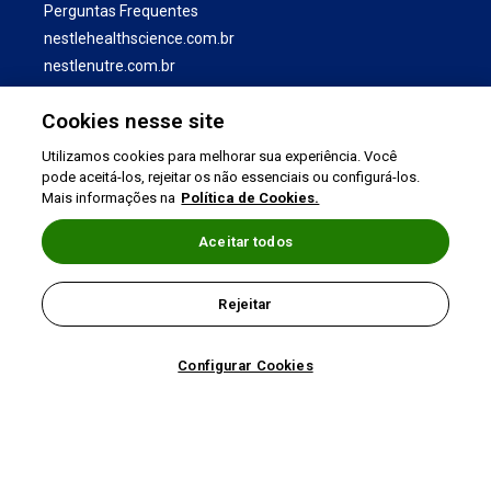
Perguntas Frequentes
nestlehealthscience.com.br
nestlenutre.com.br
Cookies nesse site
Utilizamos cookies para melhorar sua experiência. Você
pode aceitá-los, rejeitar os não essenciais ou configurá-los.
Mais informações na
Política de Cookies.
Aceitar todos
Termos de uso
|
Política de Privacidade
|
Rejeitar
©2026 Nestlé Nutrition & Health
Configurar Cookies