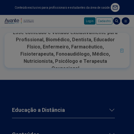
Conteúdo exclusivo para profissionais e estudantes da área de saúde.
Login
Cadastro
Pular para o conteúdo principal
Esse conteúdo é voltado exclusivamente para
Profissional, Biomédico, Dentista, Educador
Físico, Enfermeiro, Farmacêutico,
Fisioterapeuta, Fonoaudiólogo, Médico,
Nutricionista, Psicólogo e Terapeuta
Ocupacional
Educação a Distância