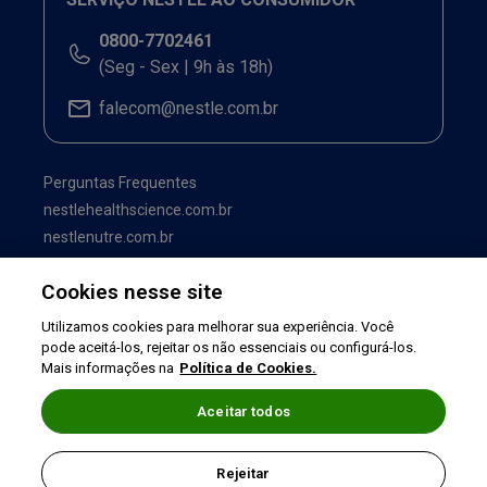
0800-7702461
(Seg - Sex | 9h às 18h)
falecom@nestle.com.br
Perguntas Frequentes
nestlehealthscience.com.br
nestlenutre.com.br
Cookies nesse site
Utilizamos cookies para melhorar sua experiência. Você
pode aceitá-los, rejeitar os não essenciais ou configurá-los.
Mais informações na
Política de Cookies.
Aceitar todos
Termos de uso
|
Política de Privacidade
|
Rejeitar
©2026 Nestlé Nutrition & Health