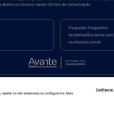
ja abaixo os nossos canais oficiais de comunicação:
Perguntas Frequentes
nestlehealthscience.com.
nestlenutre.com.br
Termos de uso
|
Política de Privacidade
|
©2026 Nestlé Nutrition & Health
Configurar
 rejeitar os não essenciais ou configurá-los. Mais