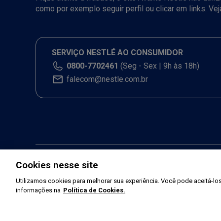
como por exemplo seguir perfil ou clicar em links. Ve
SERVIÇO NESTLÉ AO CONSUMIDOR
0800-7702461
(Seg - Sex | 9h às 18h)
falecom@nestle.com.br
Cookies nesse site
Utilizamos cookies para melhorar sua experiência. Você pode aceitá-los,
informações na
Política de Cookies.