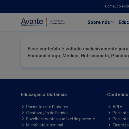
Conteúdo exclu
Sobre nós
Educ
Pular para o conteúdo principal
Esse conteúdo é voltado exclusivamente para P
Fonoaudiólogo, Médico, Nutricionista, Psicól
Educação a Distância
Conteúdo
Paciente com Diabetes
APLV
Cicatrização de Feridas
Paciente
Envelhecimento saudável do paciente
Pacient
Microbiota Intestinal
Cicatriz