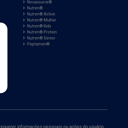
Novasource®
Nutren®
Nutren® Active
Nutren® Mulher
Nutren® Kids
Nutren® Protein
Nutren® Senior
Peptamen®
a requerer informações pessoais ou ações do usuário,