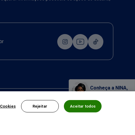
br
Conheça a NINA,
nossa assistente virtual!
 Cookies
Rejeitar
Aceitar todos