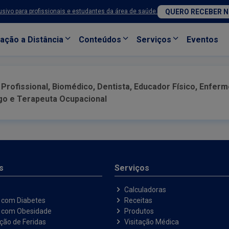
sivo para profissionais e estudantes da área de saúde.
QUERO RECEBER 
ação a Distância
Conteúdos
Serviços
Eventos
rofissional, Biomédico, Dentista, Educador Físico, Enferm
ogo e Terapeuta Ocupacional
s
Serviços
Calculadoras
 com Diabetes
Receitas
e com Obesidade
Produtos
ação de Feridas
Visitação Médica