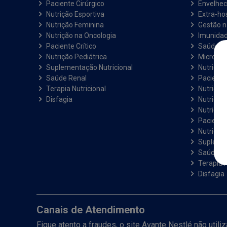
Paciente Cirúrgico
Envelhec
Nutrição Esportiva
Extra-hos
Nutrição Feminina
Gestão 
Nutrição na Oncologia
Imunida
Paciente Crítico
Saúde e 
Nutrição Pediátrica
Microbiot
Suplementação Nutricional
Nutrição 
Saúde Renal
Paciente
Terapia Nutricional
Nutrição
Disfagia
Nutrição
Nutrição
Paciente 
Nutrição 
Suplemen
Saúde R
Terapia N
Disfagia
Canais de Atendimento
Fique atento a fraudes, o site Avante Nestlé não util