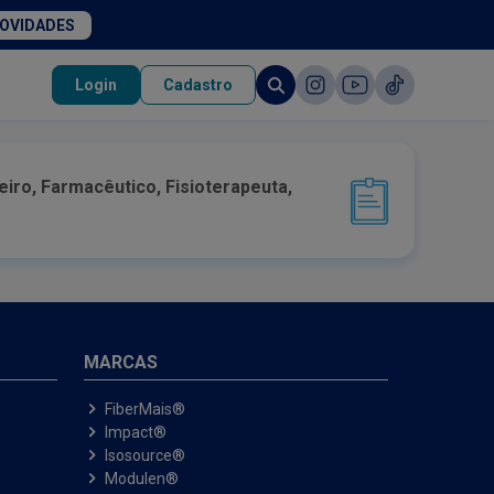
NOVIDADES
Login
Cadastro
eiro, Farmacêutico, Fisioterapeuta,
MARCAS
FiberMais®
Impact®
Isosource®
Modulen®