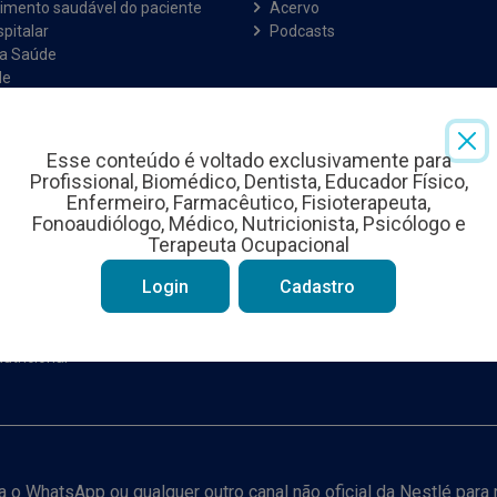
imento saudável do paciente
Acervo
pitalar
Podcasts
na Saúde
de
Nutrição
a Intestinal
Celular
Esse conteúdo é voltado exclusivamente para
 Cirúrgico
Profissional, Biomédico, Dentista, Educador Físico,
 Esportiva
Enfermeiro, Farmacêutico, Fisioterapeuta,
 Feminina
Fonoaudiólogo, Médico, Nutricionista, Psicólogo e
 na Oncologia
Terapeuta Ocupacional
Crítico
Login
Cadastro
Pediátrica
tação Nutricional
enal
utricional
iza o WhatsApp ou qualquer outro canal não oficial da Nestlé par