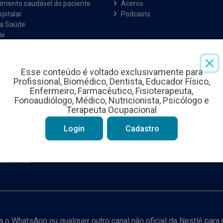
imento saudável do paciente
Acervo
pitalar
Podcasts
na Saúde
de
Nutrição
a Intestinal
Celular
Esse conteúdo é voltado exclusivamente para
 Cirúrgico
Profissional, Biomédico, Dentista, Educador Físico,
 Esportiva
Enfermeiro, Farmacêutico, Fisioterapeuta,
 Feminina
Fonoaudiólogo, Médico, Nutricionista, Psicólogo e
 na Oncologia
Terapeuta Ocupacional
Crítico
Login
Cadastro
Pediátrica
tação Nutricional
enal
utricional
iza o WhatsApp ou qualquer outro canal não oficial da Nestlé par