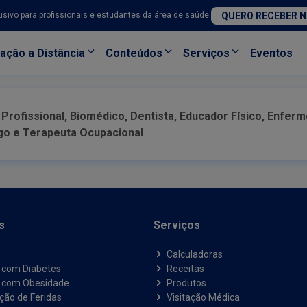
sivo para profissionais e estudantes da área de saúde.
QUERO RECEBER 
ação a Distância
Conteúdos
Serviços
Eventos
rofissional, Biomédico, Dentista, Educador Físico, Enferm
ogo e Terapeuta Ocupacional
s
Serviços
Calculadoras
 com Diabetes
Receitas
e com Obesidade
Produtos
ação de Feridas
Visitação Médica