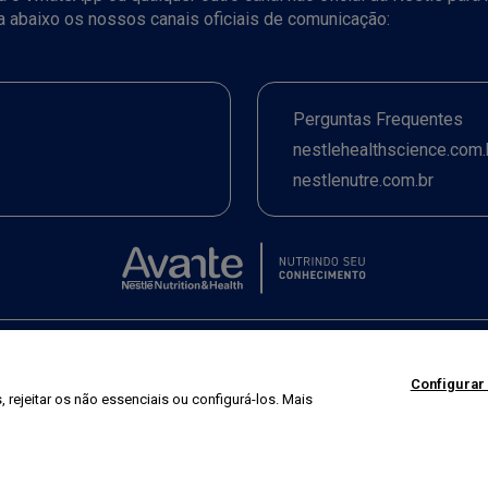
ja abaixo os nossos canais oficiais de comunicação:
Perguntas Frequentes
nestlehealthscience.com.
nestlenutre.com.br
Termos de uso
|
Política de Privacidade
|
©2026 Nestlé Nutrition & Health
Configurar
 rejeitar os não essenciais ou configurá-los. Mais