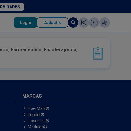
NOVIDADES
Login
Cadastro
eiro, Farmacêutico, Fisioterapeuta,
MARCAS
FiberMais®
Impact®
Isosource®
Modulen®