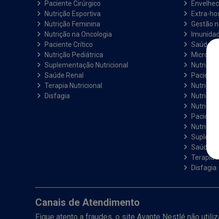
Paciente Cirúrgico
Envelhec
Nutrição Esportiva
Extra-hos
Nutrição Feminina
Gestão 
Nutrição na Oncologia
Imunida
Paciente Crítico
Saúde e 
Nutrição Pediátrica
Microbiot
Suplementação Nutricional
Nutrição 
Saúde Renal
Paciente
Terapia Nutricional
Nutrição
Disfagia
Nutrição
Nutrição
Paciente 
Nutrição 
Suplemen
Saúde R
Terapia N
Disfagia
Canais de Atendimento
Fique atento a fraudes, o site Avante Nestlé não util