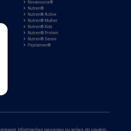
Novasource®
Nutren®
Nutren® Active
Nutren® Mulher
Nutren® Kids
Nutren® Protein
Nutren® Senior
Peptamen®
a requerer informações pessoais ou ações do usuário,