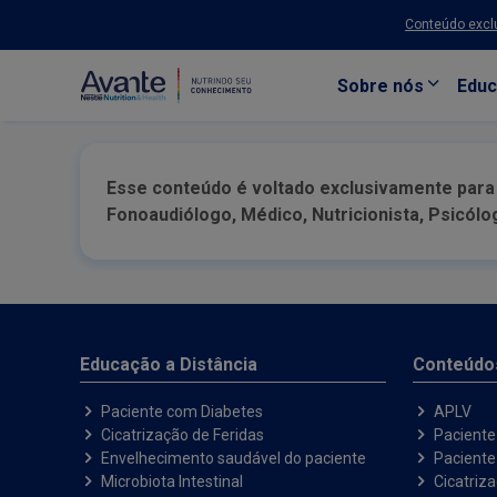
Conteúdo exclu
Sobre nós
Educ
Pular para o conteúdo principal
Esse conteúdo é voltado exclusivamente para P
Fonoaudiólogo, Médico, Nutricionista, Psicól
Educação a Distância
Conteúdo
Paciente com Diabetes
APLV
Cicatrização de Feridas
Paciente
Envelhecimento saudável do paciente
Pacient
Microbiota Intestinal
Cicatriz