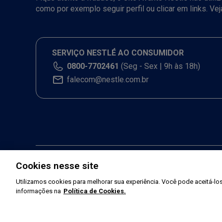
como por exemplo seguir perfil ou clicar em links. Ve
SERVIÇO NESTLÉ AO CONSUMIDOR
0800-7702461
(Seg - Sex | 9h às 18h)
falecom@nestle.com.br
Cookies nesse site
Utilizamos cookies para melhorar sua experiência. Você pode aceitá-los,
informações na
Política de Cookies.