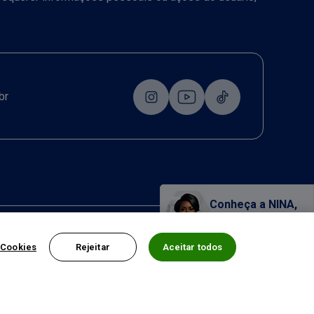
br
Conheça a NINA,
nossa assistente virtual!
 Cookies
Rejeitar
Aceitar todos