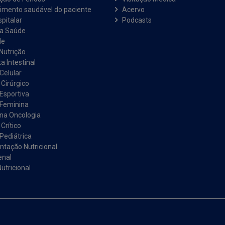
imento saudável do paciente
Acervo
pitalar
Podcasts
na Saúde
de
Nutrição
a Intestinal
Celular
 Cirúrgico
 Esportiva
 Feminina
 na Oncologia
Crítico
Pediátrica
tação Nutricional
enal
utricional