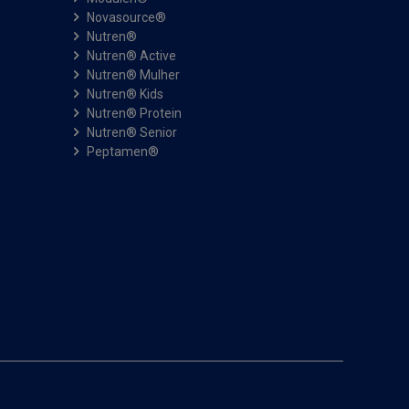
Novasource®
Nutren®
Nutren® Active
Nutren® Mulher
Nutren® Kids
Nutren® Protein
Nutren® Senior
Peptamen®