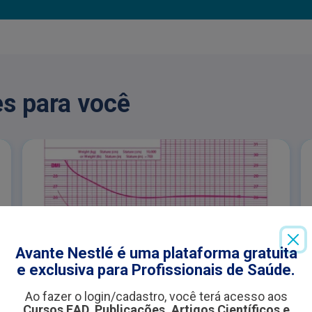
s para você
Avante Nestlé é uma plataforma gratuita
e exclusiva para Profissionais de Saúde.
CURVAS DE CRESCIMENTO COM
PARALISIA CEREBRAL
ARTIGOS
Ao fazer o login/cadastro, você terá acesso aos
Cursos EAD, Publicações, Artigos Científicos e