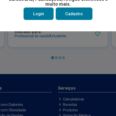
Curva de Índice de Massa Corporal -
muito mais.
nível V - Alimentação por sonda -
Feminino
Login
Cadastro
Indicado para:
Profissional de saúde
Estudante
s
Serviços
Calculadoras
 com Diabetes
Receitas
e com Obesidade
Produtos
ação de Feridas
Visitação Médica