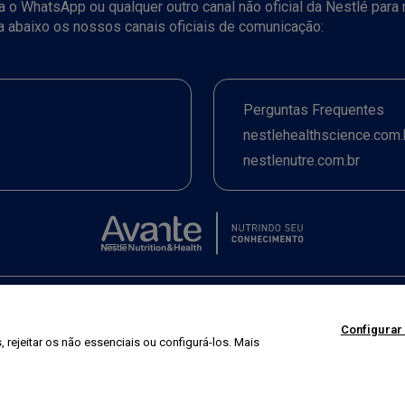
iza o WhatsApp ou qualquer outro canal não oficial da Nestlé par
ja abaixo os nossos canais oficiais de comunicação:
Perguntas Frequentes
nestlehealthscience.com.
nestlenutre.com.br
Termos de uso
|
Política de Privacidade
|
©2026 Nestlé Nutrition & Health
Configurar
 rejeitar os não essenciais ou configurá-los. Mais