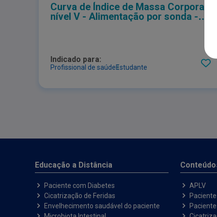
Curva de Índice de Massa Corporal -
nível V - Alimentação por sonda -
Masculino
Indicado para:
Profissional de saúde
Estudante
Educação a Distância
Conteúdo
Paciente com Diabetes
APLV
Cicatrização de Feridas
Paciente
Envelhecimento saudável do paciente
Pacient
Microbiota Intestinal
Cicatriz