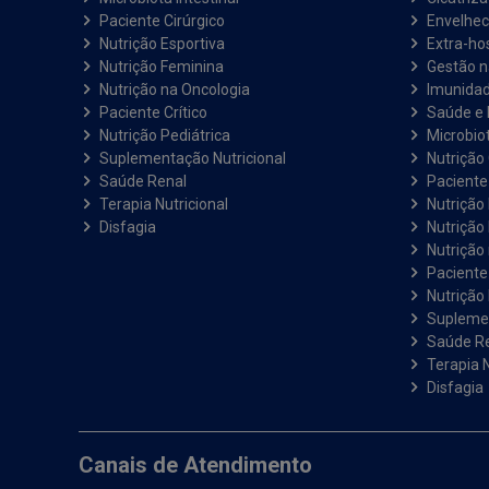
Paciente Cirúrgico
Envelhec
Nutrição Esportiva
Extra-hos
Nutrição Feminina
Gestão 
Nutrição na Oncologia
Imunida
Paciente Crítico
Saúde e 
Nutrição Pediátrica
Microbiot
Suplementação Nutricional
Nutrição 
Saúde Renal
Paciente
Terapia Nutricional
Nutrição
Disfagia
Nutrição
Nutrição
Paciente 
Nutrição 
Suplemen
Saúde R
Terapia N
Disfagia
Canais de Atendimento