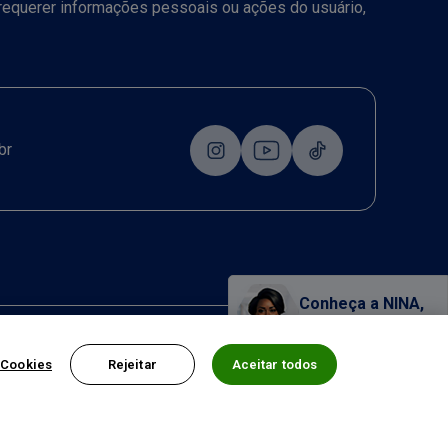
a requerer informações pessoais ou ações do usuário,
br
Conheça a NINA,
nossa assistente virtual!
 Cookies
Rejeitar
Aceitar todos