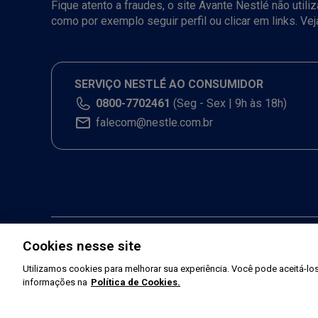
Fique atento a fraudes, o site Avante Nestlé não util
como por exemplo seguir perfil ou clicar em links. Ve
SERVIÇO NESTLÉ AO CONSUMIDOR
0800-7702461
(Seg - Sex | 9h às 18h)
falecom@nestle.com.br
Cookies nesse site
Utilizamos cookies para melhorar sua experiência. Você pode aceitá-los,
informações na
Política de Cookies.