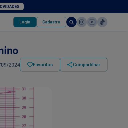
NOVIDADES
Login
Cadastro
inino
/09/2024
Favoritos
Compartilhar