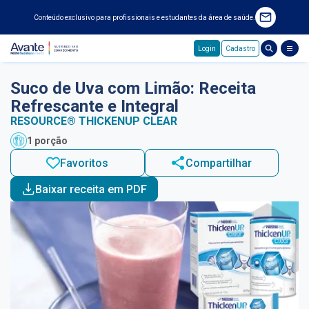
Conteúdo exclusivo para profissionais e estudantes da área de saúde.
Login
Cadastro
Pular para o conteúdo principal
Suco de Uva com Limão: Receita
Refrescante e Integral
RESOURCE® THICKENUP CLEAR
1 porção
Favoritos
Compartilhar
Baixar receita em PDF