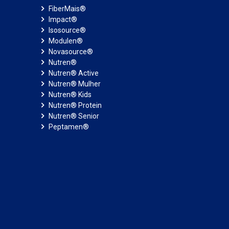
FiberMais®
Impact®
Isosource®
Modulen®
Novasource®
Nutren®
Nutren® Active
Nutren® Mulher
Nutren® Kids
Nutren® Protein
Nutren® Senior
Peptamen®