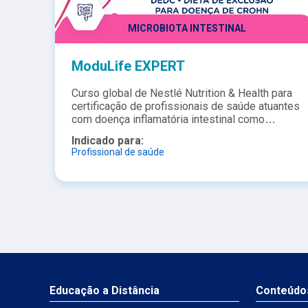
MICROBIOTA INTESTINAL
ModuLife EXPERT
Curso global de Nestlé Nutrition & Health para
certificação de profissionais de saúde atuantes
com doença inflamatória intestinal como
MODULIFE EXPERT. Após a certificação é
Indicado para:
possível incluir pacientes no APP ModuLife
Profissional de saúde
para melhor manejo e controle junto ao paciente
com doença inflamatória intestinal com os
princípios da DEDC -Dieta de Exclusão para
Doença de Crohn.
Educação a Distância
Conteúdo