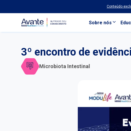
Conteúdo exclu
Sobre nós
Educ
Pular para o conteúdo principal
3º encontro de evidênci
Microbiota Intestinal