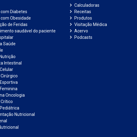
Calculadoras
 com Diabetes
Receitas
e com Obesidade
Produtos
ação de Feridas
Visitação Médica
imento saudável do paciente
Acervo
pitalar
Podcasts
na Saúde
de
Nutrição
a Intestinal
Celular
 Cirúrgico
 Esportiva
 Feminina
 na Oncologia
Crítico
Pediátrica
tação Nutricional
enal
utricional