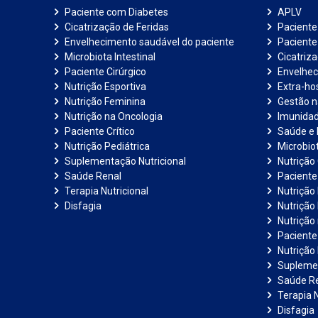
Paciente com Diabetes
APLV
Cicatrização de Feridas
Paciente
Envelhecimento saudável do paciente
Pacient
Microbiota Intestinal
Cicatriz
Paciente Cirúrgico
Envelhec
Nutrição Esportiva
Extra-hos
Nutrição Feminina
Gestão 
Nutrição na Oncologia
Imunida
Paciente Crítico
Saúde e 
Nutrição Pediátrica
Microbiot
Suplementação Nutricional
Nutrição 
Saúde Renal
Paciente
Terapia Nutricional
Nutrição
Disfagia
Nutrição
Nutrição
Paciente 
Nutrição 
Suplemen
Saúde R
Terapia N
Disfagia