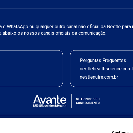
iza o WhatsApp ou qualquer outro canal não oficial da Nestlé par
ja abaixo os nossos canais oficiais de comunicação:
Perguntas Frequentes
nestlehealthscience.com.
nestlenutre.com.br
Termos de uso
|
Política de Privacidade
|
©2026 Nestlé Nutrition & Health
Configurar