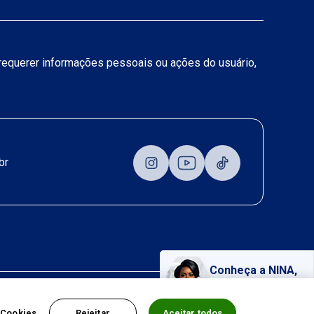
a requerer informações pessoais ou ações do usuário,
br
Conheça a NINA,
nossa assistente virtual!
 Cookies
Rejeitar
Aceitar todos