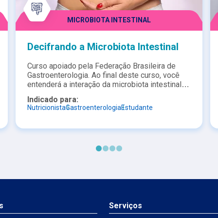
MICROBIOTA INTESTINAL
Decifrando a Microbiota Intestinal
Curso apoiado pela Federação Brasileira de
Gastroenterologia. Ao final deste curso, você
entenderá a interação da microbiota intestinal
com os demais sistemas; sua relação com
Indicado para:
doenças digestivas; seu impacto na inflamação
Nutricionista
Gastroenterologia
Estudante
e imunidade; e a importância de condutas que
contribuam para uma microbiota intestinal
saudável.
s
Serviços