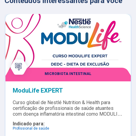
Conteúdos interessantes para você
MICROBIOTA INTESTINAL
ModuLife EXPERT
Curso global de Nestlé Nutrition & Health para
certificação de profissionais de saúde atuantes
com doença inflamatória intestinal como MODULIFE
EXPERT. Após a certificação é possível incluir
Indicado para:
pacientes no APP ModuLife para melhor manejo e
Profissional de saúde
controle junto ao paciente com doença inflamatória