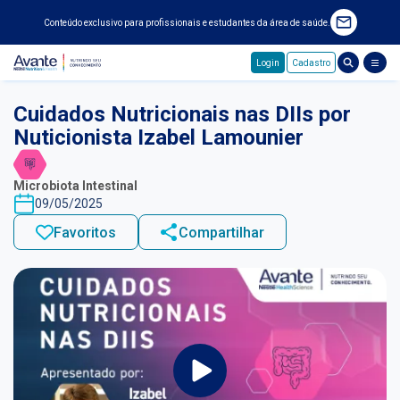
Conteúdo exclusivo para profissionais e estudantes da área de saúde.
Login
Cadastro
Pular para o conteúdo principal
Cuidados Nutricionais nas DIIs por
Nuticionista Izabel Lamounier
Microbiota Intestinal
09/05/2025
Favoritos
Compartilhar