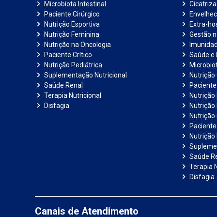
Microbiota Intestinal
Cicatriz
Paciente Cirúrgico
Envelhec
Nutrição Esportiva
Extra-hos
Nutrição Feminina
Gestão 
Nutrição na Oncologia
Imunida
Paciente Crítico
Saúde e 
Nutrição Pediátrica
Microbiot
Suplementação Nutricional
Nutrição 
Saúde Renal
Paciente
Terapia Nutricional
Nutrição
Disfagia
Nutrição
Nutrição
Paciente 
Nutrição 
Suplemen
Saúde R
Terapia N
Disfagia
Canais de Atendimento