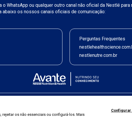
iza o WhatsApp ou qualquer outro canal não oficial da Nestlé par
ja abaixo os nossos canais oficiais de comunicação:
Perguntas Frequentes
nestlehealthscience.com.
nestlenutre.com.br
Termos de uso
|
Política de Privacidade
|
©2026 Nestlé Nutrition & Health
Configurar
 rejeitar os não essenciais ou configurá-los. Mais