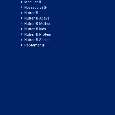
Modulen®
Novasource®
Nutren®
Nutren® Active
Nutren® Mulher
Nutren® Kids
Nutren® Protein
Nutren® Senior
Peptamen®