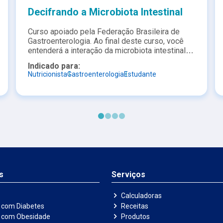
Decifrando a Microbiota Intestinal
Curso apoiado pela Federação Brasileira de
Gastroenterologia. Ao final deste curso, você
entenderá a interação da microbiota intestinal
com os demais sistemas; sua relação com
Indicado para:
doenças digestivas; seu impacto na inflamação
Nutricionista
Gastroenterologia
Estudante
e imunidade; e a importância de condutas que
contribuam para uma microbiota intestinal
saudável.
s
Serviços
Calculadoras
 com Diabetes
Receitas
e com Obesidade
Produtos