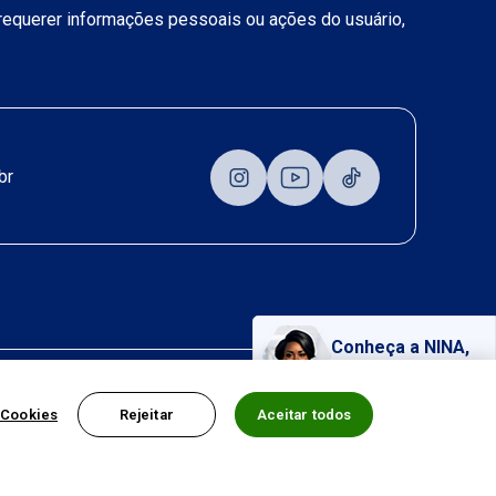
a requerer informações pessoais ou ações do usuário,
br
Conheça a NINA,
nossa assistente virtual!
 Cookies
Rejeitar
Aceitar todos