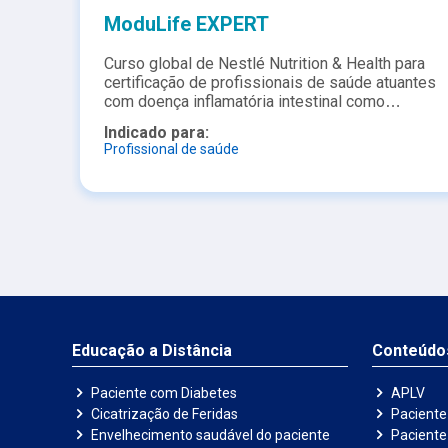
ModuLife EXPERT
Curso global de Nestlé Nutrition & Health para
certificação de profissionais de saúde atuantes
com doença inflamatória intestinal como
MODULIFE EXPERT. Após a certificação é
Indicado para:
possível incluir pacientes no APP ModuLife
Profissional de saúde
para melhor manejo e controle junto ao paciente
com doença inflamatória intestinal com os
princípios da DEDC -Dieta de Exclusão para
Doença de Crohn.
Educação a Distância
Conteúdo
Paciente com Diabetes
APLV
Cicatrização de Feridas
Paciente
Envelhecimento saudável do paciente
Pacient