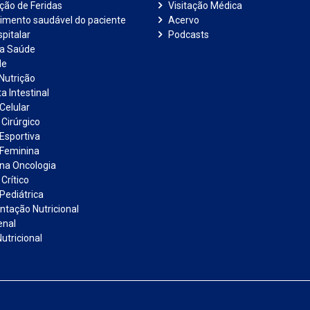
ação de Feridas
Visitação Médica
imento saudável do paciente
Acervo
pitalar
Podcasts
na Saúde
de
Nutrição
a Intestinal
Celular
 Cirúrgico
 Esportiva
 Feminina
 na Oncologia
Crítico
Pediátrica
tação Nutricional
enal
utricional