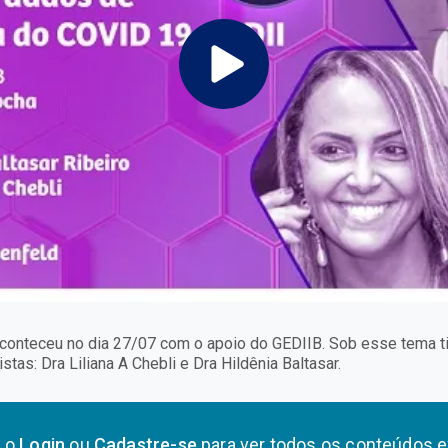
onteceu no dia 27/07 com o apoio do GEDIIB. Sob esse tema ti
as: Dra Liliana A Chebli e Dra Hildênia Baltasar.
a o
Login
ou
Cadastre-se
para ver todos os conteúdos e