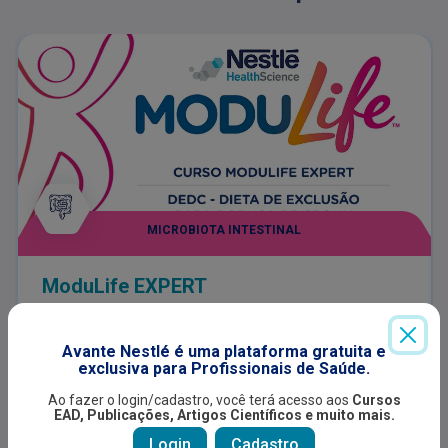
MICROBIOTA INTESTINAL
ModuLife EXPERT
Curso global de Nestlé Nutrition & Health para
certificação de profissionais de saúde atuantes
Avante Nestlé é uma plataforma gratuita e
com doença inflamatória intestinal como MODULIFE
exclusiva para Profissionais de Saúde.
EXPERT. Após a certificação é possível incluir
Indicado para:
Ao fazer o login/cadastro, você terá acesso aos
Cursos
pacientes no APP ModuLife para melhor manejo e
Profissional de saúde
EAD, Publicações, Artigos Científicos e muito mais.
controle junto ao paciente com doença inflamatória
intestinal com os princípios da DEDC -Dieta de
Login
Cadastro