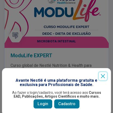
MICROBIOTA INTESTINAL
ModuLife EXPERT
Curso global de Nestlé Nutrition & Health para
certificação de profissionais de saúde atuantes
com doença inflamatória intestinal como MODULIFE
EXPERT. Após a certificação é possível incluir
Avante Nestlé é uma plataforma gratuita e
Indicado para:
exclusiva para Profissionais de Saúde.
pacientes no APP ModuLife para melhor manejo e
Profissional de saúde
controle junto ao paciente com doença inflamatória
Ao fazer o login/cadastro, você terá acesso aos
Cursos
intestinal com os princípios da DEDC -Dieta de
EAD, Publicações, Artigos Científicos e muito mais.
Exclusão para Doença de Crohn.
Login
Cadastro