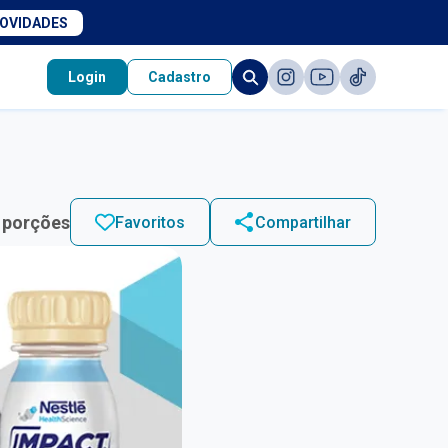
NOVIDADES
Login
Cadastro
 porções
Favoritos
Compartilhar