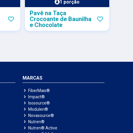
1 porção
Pavê na Taça
Gela
Crocoante de Baunilha
Frut
e Chocolate
MARCAS
FiberMais®
Impact®
Isosource®
Modulen®
Novasource®
Nutren®
Nutren® Active