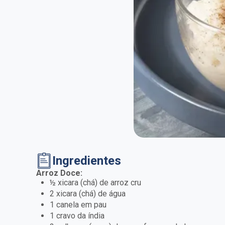
Ingredientes
Arroz Doce:
½ xicara (chá) de arroz cru
2 xicara (chá) de água
1 canela em pau
1 cravo da índia