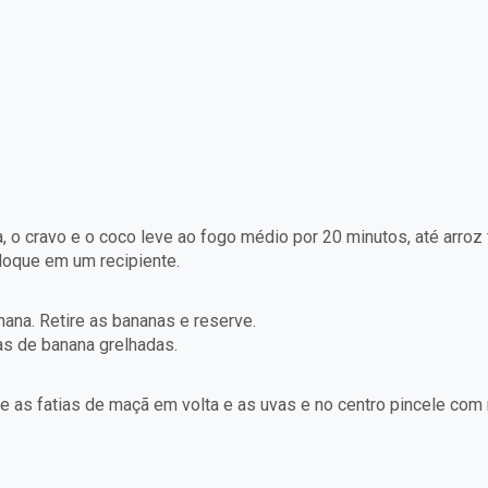
a, o cravo e o coco leve ao fogo médio por 20 minutos, até arro
loque em um recipiente.
nana. Retire as bananas e reserve.
as de banana grelhadas.
e as fatias de maçã em volta e as uvas e no centro pincele com m