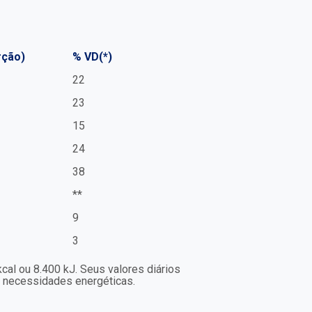
rção)
% VD(*)
22
23
15
24
38
**
9
3
al ou 8.400 kJ. Seus valores diários
necessidades energéticas.