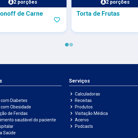
2 porções
2 porções
onoff de Carne
Torta de Frutas
s
Serviços
Calculadoras
 com Diabetes
Receitas
e com Obesidade
Produtos
ação de Feridas
Visitação Médica
imento saudável do paciente
Acervo
pitalar
Podcasts
na Saúde