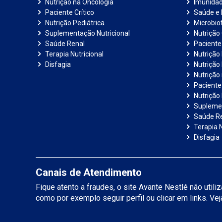
Nutrição na Oncologia
Imunida
Paciente Crítico
Saúde e 
Nutrição Pediátrica
Microbiot
Suplementação Nutricional
Nutrição 
Saúde Renal
Paciente
Terapia Nutricional
Nutrição
Disfagia
Nutrição
Nutrição
Paciente 
Nutrição 
Suplemen
Saúde R
Terapia N
Disfagia
Canais de Atendimento
Fique atento a fraudes, o site Avante Nestlé não util
como por exemplo seguir perfil ou clicar em links. Ve