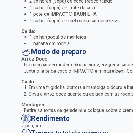
2 colheres (sopa) de coco fresco ralado
1 colher (sopa) de Leite de coco
1 pote de
IMPACT® BAUNILHA
1 colher (sopa) de mel ou açúcar demerara
Calda:
1 colher(sopa) de manteiga
1 banana em rodela
Modo de preparo
Arroz Doce:
Em uma panela média, coloque arroz, a água, a canel
Junte o leite de coco o IMPACT® e misture bem. Co
Calda:
1. Em uma frigideira, derreta a manteiga e doure a ba
2. Sirva o arroz doce quente ou gelado com as rodel
Montagem:
Retire as tortas da geladeira e coloque sobre o crem
Rendimento
2 porções