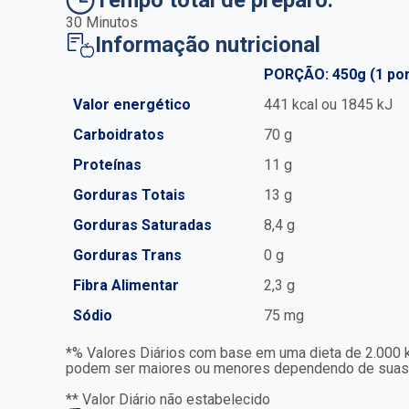
Tempo total de preparo:
30 Minutos
Informação nutricional
PORÇÃO: 450g (1 po
Valor energético
441 kcal ou 1845 kJ
Carboidratos
70 g
Proteínas
11 g
Gorduras Totais
13 g
Gorduras Saturadas
8,4 g
Gorduras Trans
0 g
Fibra Alimentar
2,3 g
Sódio
75 mg
*% Valores Diários com base em uma dieta de 2.000 kc
podem ser maiores ou menores dependendo de suas 
** Valor Diário não estabelecido