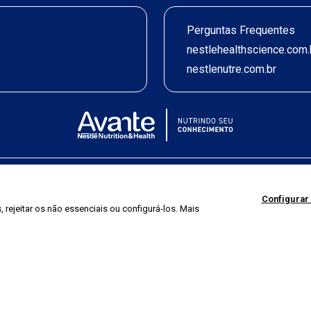
Perguntas Frequentes
nestlehealthscience.com.
nestlenutre.com.br
Termos de uso
|
Política de Privacidade
|
©2026 Nestlé Nutrition & Health
Configurar
 rejeitar os não essenciais ou configurá-los. Mais