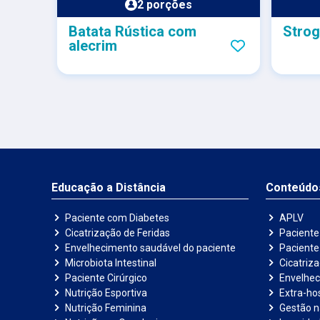
2 porções
Batata Rústica com
Strog
alecrim
Educação a Distância
Conteúdo
Paciente com Diabetes
APLV
Cicatrização de Feridas
Paciente
Envelhecimento saudável do paciente
Pacient
Microbiota Intestinal
Cicatriz
Paciente Cirúrgico
Envelhec
Nutrição Esportiva
Extra-hos
Nutrição Feminina
Gestão 