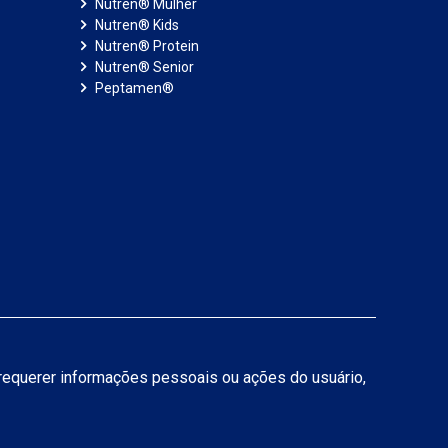
Nutren® Mulher
Nutren® Kids
Nutren® Protein
Nutren® Senior
Peptamen®
a requerer informações pessoais ou ações do usuário,