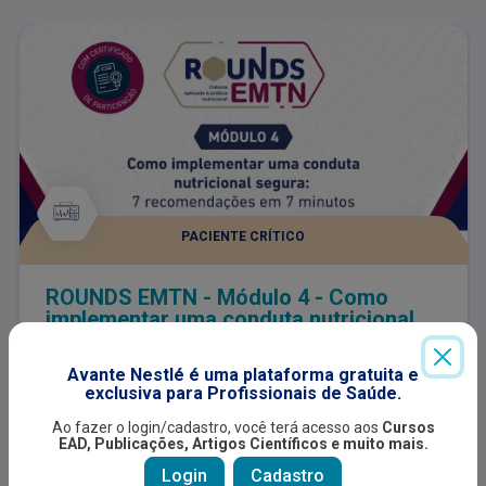
PACIENTE CRÍTICO
ROUNDS EMTN - Módulo 4 - Como
implementar uma conduta nutricional
segura: 7 recomendações em 7
Voltado à prática clínica, este módulo traduz
minutos.
evidências em recomendações objetivas e
Avante Nestlé é uma plataforma gratuita e
aplicáveis para diferentes perfis de pacientes. A
exclusiva para Profissionais de Saúde.
partir de casos clínicos, serão abordadas todas as
etapas da rotina de atendimento nutricional,
Ao fazer o login/cadastro, você terá acesso aos
Cursos
promovendo uma atuação segura, padronizada e
EAD, Publicações, Artigos Científicos e muito mais.
eficaz.
Login
Cadastro