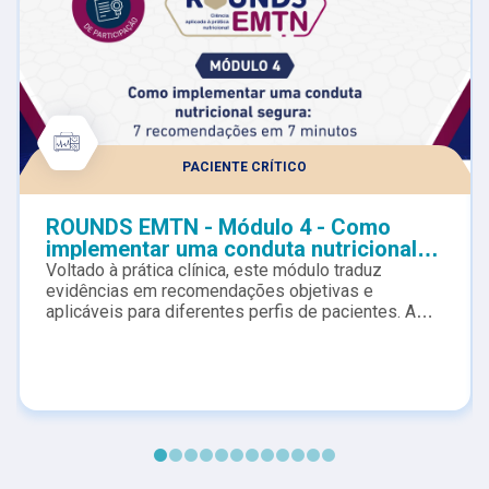
PACIENTE CRÍTICO
ROUNDS EMTN - Módulo 4 - Como
implementar uma conduta nutricional
segura: 7 recomendações em 7
Voltado à prática clínica, este módulo traduz
minutos.
evidências em recomendações objetivas e
aplicáveis para diferentes perfis de pacientes. A
partir de casos clínicos, serão abordadas todas as
etapas da rotina de atendimento nutricional,
promovendo uma atuação segura, padronizada e
eficaz.