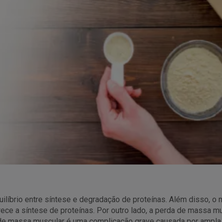
ilíbrio entre síntese e degradação de proteínas. Além disso, 
orece a síntese de proteínas. Por outro lado, a perda de massa m
 de massa muscular é uma complicação grave causada por ampla