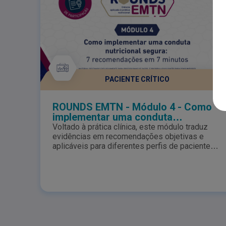
PACIENTE CRÍTICO
ROUNDS EMTN - Módulo 4 - Como
implementar uma conduta
nutricional segura: 7
Voltado à prática clínica, este módulo traduz
recomendações em 7 minutos.
evidências em recomendações objetivas e
aplicáveis para diferentes perfis de pacientes.
A partir de casos clínicos, serão abordadas
todas as etapas da rotina de atendimento
nutricional, promovendo uma atuação segura,
padronizada e eficaz.