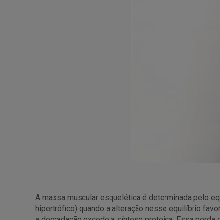
A massa muscular esquelética é determinada pelo equ
hipertrófico) quando a alteração nesse equilíbrio fav
a degradação excede a síntese proteica. Essa perda