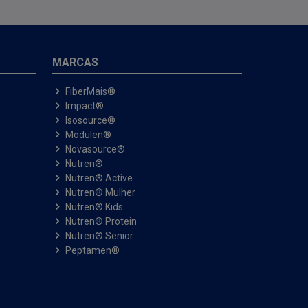
MARCAS
FiberMais®
Impact®
Isosource®
Modulen®
Novasource®
Nutren®
Nutren® Active
Nutren® Mulher
Nutren® Kids
Nutren® Protein
Nutren® Senior
Peptamen®