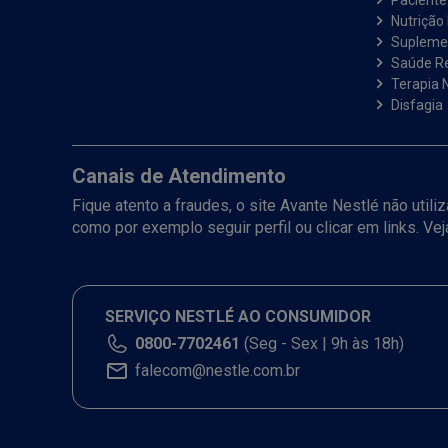
Paciente 
Nutrição 
Suplemen
Saúde R
Terapia N
Disfagia
Canais de Atendimento
Fique atento a fraudes, o site Avante Nestlé não util
como por exemplo seguir perfil ou clicar em links. Ve
SERVIÇO NESTLÉ AO CONSUMIDOR
0800-7702461
(Seg - Sex | 9h às 18h)
falecom@nestle.com.br