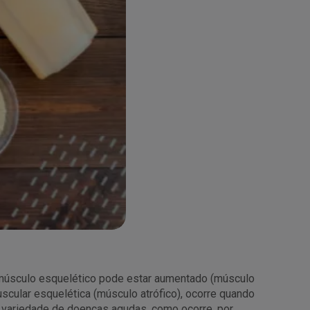
o músculo esquelético pode estar aumentado (músculo
uscular esquelética (músculo atrófico), ocorre quando
 variedade de doenças agudas, como ocorre, por