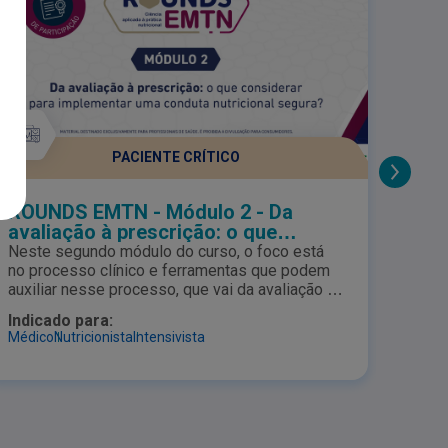
PACIENTE CRÍTICO
ROUNDS EMTN - Módulo 2 - Da
ROU
avaliação à prescrição: o que
impo
considerar para implementar uma
segu
Neste segundo módulo do curso, o foco está
Neste
conduta nutricional segura?
nutr
no processo clínico e ferramentas que podem
intro
auxiliar nesse processo, que vai da avaliação à
conhe
tomada de decisão nutricional, com ênfase na
equip
Indicado para:
Indic
segurança do paciente.
impac
Médico
Nutricionista
Intensivista
Médic
nos d