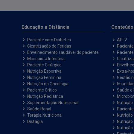
Educação a Distância
Conteúdo
Paciente com Diabetes
APLV
Cicatrização de Feridas
Paciente
Envelhecimento saudável do paciente
Pacient
Microbiota Intestinal
Cicatriz
Paciente Cirúrgico
Envelhec
Nutrição Esportiva
Extra-hos
Nutrição Feminina
Gestão 
Nutrição na Oncologia
Imunida
Paciente Crítico
Saúde e 
Nutrição Pediátrica
Microbiot
Suplementação Nutricional
Nutrição 
Saúde Renal
Paciente
Terapia Nutricional
Nutrição
Disfagia
Nutrição
Nutrição