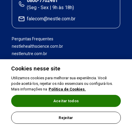
0800-7702461
(Seg - Sex | 9h às 18h)
falecom@nestle.com.br
Perguntas Frequentes
nestlehealthscience.com.br
nestlenutre.com.br
Cookies nesse site
Utilizamos cookies para melhorar sua experiência. Você
pode aceitá-los, rejeitar os não essenciais ou configurá-los.
Mais informações na
Política de Cookies.
Aceitar todos
Termos de uso
|
Política de Privacidade
|
Rejeitar
©2026 Nestlé Nutrition & Health