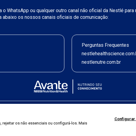
iza o WhatsApp ou qualquer outro canal não oficial da Nestlé par
ja abaixo os nossos canais oficiais de comunicação:
Perguntas Frequentes
nestlehealthscience.com.
nestlenutre.com.br
Termos de uso
|
Política de Privacidade
|
©2026 Nestlé Nutrition & Health
Configurar
 rejeitar os não essenciais ou configurá-los. Mais