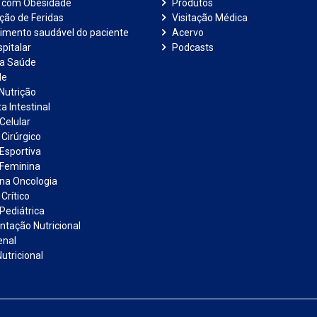
e com Obesidade
Produtos
ação de Feridas
Visitação Médica
imento saudável do paciente
Acervo
pitalar
Podcasts
na Saúde
de
Nutrição
a Intestinal
Celular
 Cirúrgico
 Esportiva
 Feminina
 na Oncologia
Crítico
Pediátrica
tação Nutricional
enal
utricional