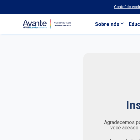
Conteúdo exclu
Sobre nós
Educ
Pular para o conteúdo principal
In
Agradecemos por
você acesso a