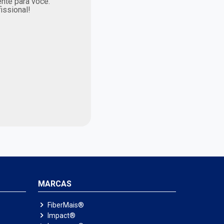
nte para você.
issional!
MARCAS
FiberMais®
Impact®