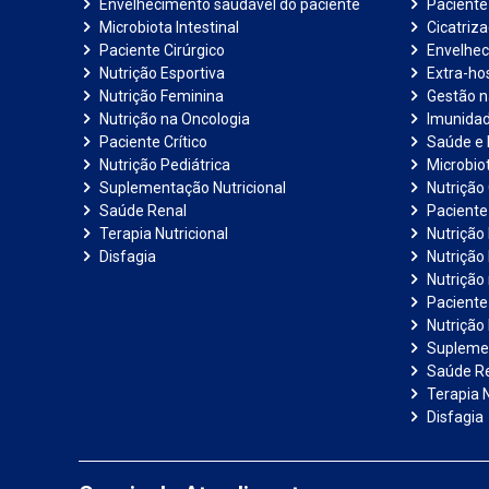
Envelhecimento saudável do paciente
Pacient
Microbiota Intestinal
Cicatriz
Paciente Cirúrgico
Envelhec
Nutrição Esportiva
Extra-hos
Nutrição Feminina
Gestão 
Nutrição na Oncologia
Imunida
Paciente Crítico
Saúde e 
Nutrição Pediátrica
Microbiot
Suplementação Nutricional
Nutrição 
Saúde Renal
Paciente
Terapia Nutricional
Nutrição
Disfagia
Nutrição
Nutrição
Paciente 
Nutrição 
Suplemen
Saúde R
Terapia N
Disfagia