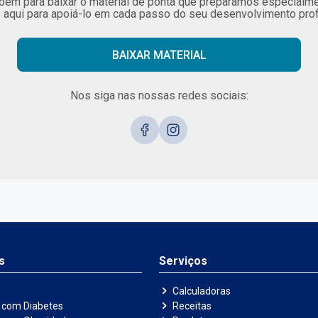
bém para baixar o material de ponta que preparamos especialme
aqui para apoiá-lo em cada passo do seu desenvolvimento prof
BAIXAR MATERIAL​
Nos siga nas nossas redes sociais:
s
Serviços
Calculadoras
 com Diabetes
Receitas