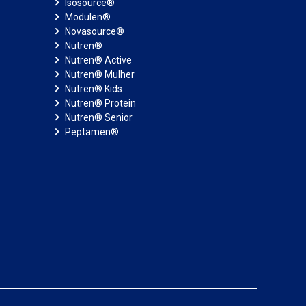
Isosource®
Modulen®
Novasource®
Nutren®
Nutren® Active
Nutren® Mulher
Nutren® Kids
Nutren® Protein
Nutren® Senior
Peptamen®