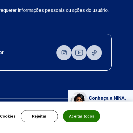
a requerer informações pessoais ou ações do usuário,
br
Conheça a NINA,
nossa assistente virtual!
 Cookies
Rejeitar
Aceitar todos