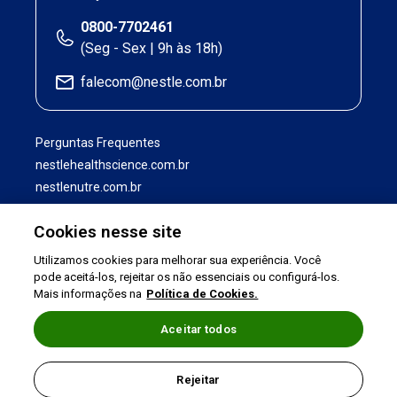
0800-7702461
(Seg - Sex | 9h às 18h)
falecom@nestle.com.br
Perguntas Frequentes
nestlehealthscience.com.br
nestlenutre.com.br
Cookies nesse site
Utilizamos cookies para melhorar sua experiência. Você
pode aceitá-los, rejeitar os não essenciais ou configurá-los.
Mais informações na
Política de Cookies.
Aceitar todos
Termos de uso
|
Política de Privacidade
|
Rejeitar
©2026 Nestlé Nutrition & Health