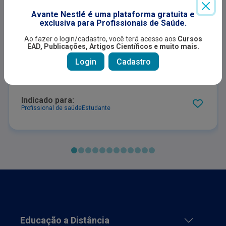
CURVAS DE CRESCIMENTO COM PARALISIA
Avante Nestlé é uma plataforma gratuita e
CEREBRAL
exclusiva para Profissionais de Saúde.
ARTIGOS
Ao fazer o login/cadastro, você terá acesso aos
Cursos
Curva de Índice de Massa Corporal -
EAD, Publicações, Artigos Científicos e muito mais.
nível V - Alimentação por sonda -
Login
Cadastro
Masculino
Indicado para:
Profissional de saúde
Estudante
Educação a Distância