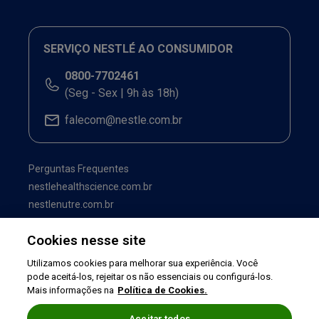
SERVIÇO NESTLÉ AO CONSUMIDOR
0800-7702461
(Seg - Sex | 9h às 18h)
falecom@nestle.com.br
Perguntas Frequentes
nestlehealthscience.com.br
nestlenutre.com.br
Cookies nesse site
Utilizamos cookies para melhorar sua experiência. Você
pode aceitá-los, rejeitar os não essenciais ou configurá-los.
Mais informações na
Política de Cookies.
Aceitar todos