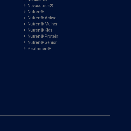
Novasource®
Nutren®
Nutren® Active
Nutren® Mulher
Nutren® Kids
Nutren® Protein
Nutren® Senior
Peptamen®