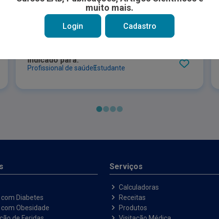
Curva de Índice de Massa Corporal -
muito mais.
nível V - Alimentação por sonda -
Feminino
Login
Cadastro
Indicado para:
Profissional de saúde
Estudante
s
Serviços
Calculadoras
 com Diabetes
Receitas
e com Obesidade
Produtos
ação de Feridas
Visitação Médica