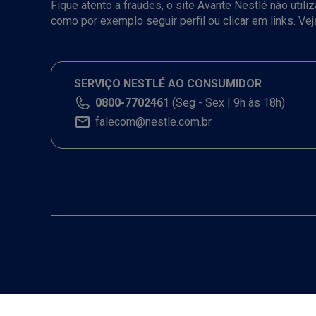
Fique atento a fraudes, o site Avante Nestlé não util
como por exemplo seguir perfil ou clicar em links. Ve
SERVIÇO NESTLÉ AO CONSUMIDOR
0800-7702461
(Seg - Sex | 9h às 18h)
falecom@nestle.com.br