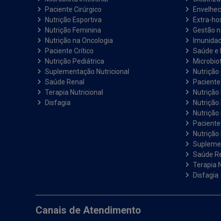
Paciente Cirúrgico
Envelhec
Nutrição Esportiva
Extra-hos
Nutrição Feminina
Gestão 
Nutrição na Oncologia
Imunida
Paciente Crítico
Saúde e 
Nutrição Pediátrica
Microbiot
Suplementação Nutricional
Nutrição 
Saúde Renal
Paciente
Terapia Nutricional
Nutrição
Disfagia
Nutrição
Nutrição
Paciente 
Nutrição 
Suplemen
Saúde R
Terapia N
Disfagia
Canais de Atendimento