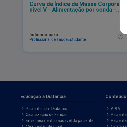
Curva de Índice de Massa Corporal -
nível V - Alimentação por sonda -
Masculino
Indicado para:
Profissional de saúde
Estudante
Educação a Distância
Conteúdo
Paciente com Diabetes
APLV
Cicatrização de Feridas
Paciente
Envelhecimento saudável do paciente
Pacient
Microbiota Intestinal
Cicatriz