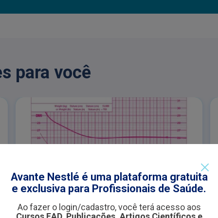
s para você
Avante Nestlé é uma plataforma gratuita
e exclusiva para Profissionais de Saúde.
CURVAS DE CRESCIMENTO COM
PARALISIA CEREBRAL
ARTIGOS
Ao fazer o login/cadastro, você terá acesso aos
Cursos EAD, Publicações, Artigos Científicos e