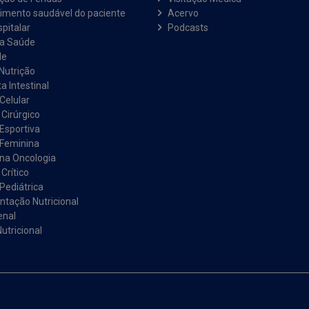
imento saudável do paciente
Acervo
pitalar
Podcasts
na Saúde
de
Nutrição
a Intestinal
Celular
 Cirúrgico
 Esportiva
 Feminina
 na Oncologia
Crítico
Pediátrica
tação Nutricional
enal
utricional