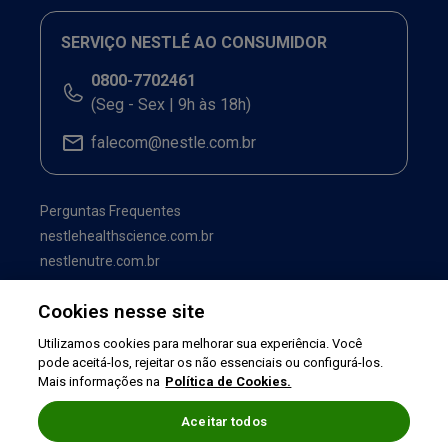
SERVIÇO NESTLÉ AO CONSUMIDOR
0800-7702461
(Seg - Sex | 9h às 18h)
falecom@nestle.com.br
Perguntas Frequentes
nestlehealthscience.com.br
nestlenutre.com.br
Cookies nesse site
Utilizamos cookies para melhorar sua experiência. Você
pode aceitá-los, rejeitar os não essenciais ou configurá-los.
Mais informações na
Política de Cookies.
Aceitar todos