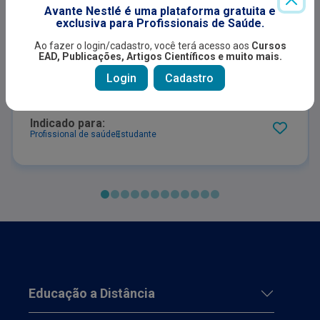
CEREBRAL
Avante Nestlé é uma plataforma gratuita e
ARTIGOS
exclusiva para Profissionais de Saúde.
Curva de Índice de Massa Corporal -
Ao fazer o login/cadastro, você terá acesso aos
Cursos
EAD, Publicações, Artigos Científicos e muito mais.
nível V - Alimentação por sonda -
Masculino
Login
Cadastro
Indicado para:
Profissional de saúde
Estudante
Educação a Distância