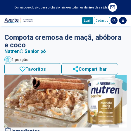
Conteúdo exclusivo para profissionais e estudantes da área de saúde.
Login
Cadastro
Pular para o conteúdo principal
Compota cremosa de maçã, abóbora
e coco
Nutren® Senior pó
1 porção
Favoritos
Compartilhar