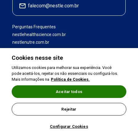
falecom@nestle.com.br
Perguntas Frequentes
nestlehealthscience.com.br
nestlenutre.com.br
Cookies nesse site
Utilizamos cookies para melhorar sua experiência. Você
pode aceitá-los, rejeitar os não essenciais ou configurá-los.
Mais informações na
Política de Cookies.
Aceitar todos
Termos de uso
|
Política de Privacidade
|
Rejeitar
©2026 Nestlé Nutrition & Health
Configurar Cookies