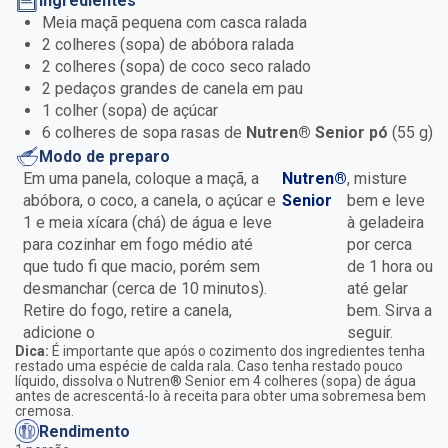
Ingredientes
Meia maçã pequena com casca ralada
2 colheres (sopa) de abóbora ralada
2 colheres (sopa) de coco seco ralado
2 pedaços grandes de canela em pau
1 colher (sopa) de açúcar
6 colheres de sopa rasas de
Nutren® Senior pó
(55 g)
Modo de preparo
Em uma panela, coloque a maçã, a
Nutren®
, misture
abóbora, o coco, a canela, o açúcar e
Senior
bem e leve
1 e meia xícara (chá) de água e leve
à geladeira
para cozinhar em fogo médio até
por cerca
que tudo fi que macio, porém sem
de 1 hora ou
desmanchar (cerca de 10 minutos).
até gelar
Retire do fogo, retire a canela,
bem. Sirva a
adicione o
seguir.
Dica:
É importante que após o cozimento dos ingredientes tenha
restado uma espécie de calda rala. Caso tenha restado pouco
líquido, dissolva o Nutren® Senior em 4 colheres (sopa) de água
antes de acrescentá-lo à receita para obter uma sobremesa bem
cremosa.
Rendimento