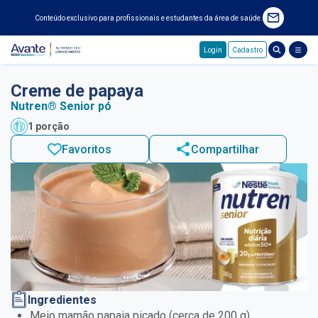
Conteúdo exclusivo para profissionais e estudantes da área de saúde.
Login
Cadastro
Pular para o conteúdo principal
Creme de papaya
Nutren® Senior pó
1 porção
Favoritos
Compartilhar
Ingredientes
Meio mamão papaia picado (cerca de 200 g)