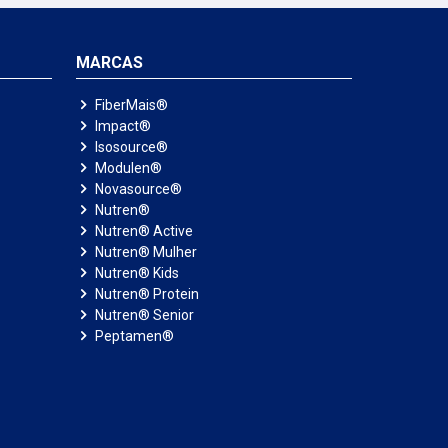
MARCAS
FiberMais®
Impact®
Isosource®
Modulen®
Novasource®
Nutren®
Nutren® Active
Nutren® Mulher
Nutren® Kids
Nutren® Protein
Nutren® Senior
Peptamen®