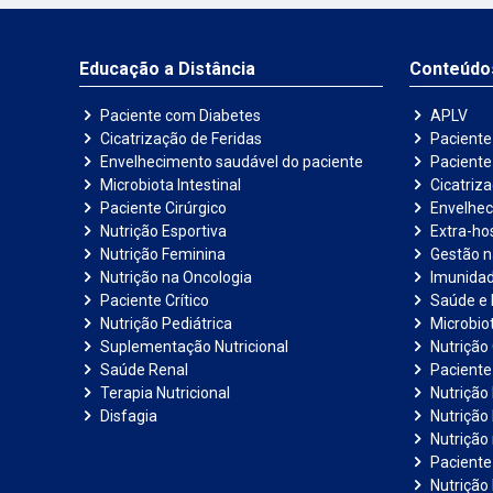
Educação a Distância
Conteúdo
Paciente com Diabetes
APLV
Cicatrização de Feridas
Paciente
Envelhecimento saudável do paciente
Pacient
Microbiota Intestinal
Cicatriz
Paciente Cirúrgico
Envelhec
Nutrição Esportiva
Extra-hos
Nutrição Feminina
Gestão 
Nutrição na Oncologia
Imunida
Paciente Crítico
Saúde e 
Nutrição Pediátrica
Microbiot
Suplementação Nutricional
Nutrição 
Saúde Renal
Paciente
Terapia Nutricional
Nutrição
Disfagia
Nutrição
Nutrição
Paciente 
Nutrição 