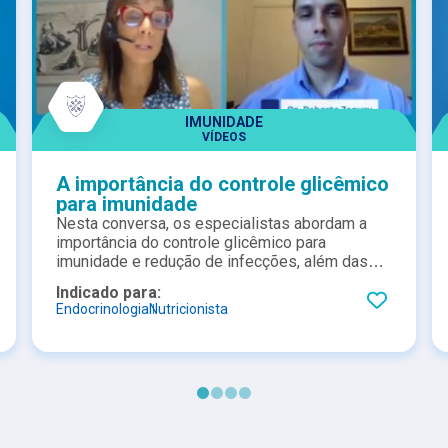
IMUNIDADE
VÍDEOS
A importância do controle glicêmico
para imunidade
Nesta conversa, os especialistas abordam a
importância do controle glicêmico para
imunidade e redução de infecções, além das
implicações do processo inflamatório e
Indicado para:
estresse oxidativo na resposta imunológica.
Endocrinologia
Nutricionista
Confira!