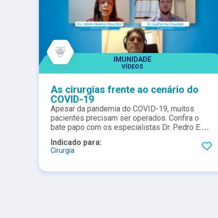
IMUNIDADE
VÍDEOS
As cirurgias frente ao cenário do
COVID-19
Apesar da pandemia do COVID-19, muitos
pacientes precisam ser operados. Confira o
bate papo com os especialistas Dr. Pedro E.
Portari e Dr. Guilherme Ravanini e saiba como
Indicado para:
eles estão conduzindo as demandas nesta
Cirurgia
época!