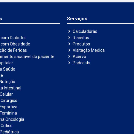
s
Serviços
Calculadoras
 com Diabetes
Receitas
e com Obesidade
Produtos
ação de Feridas
Visitação Médica
imento saudável do paciente
Acervo
pitalar
Podcasts
na Saúde
de
Nutrição
a Intestinal
Celular
 Cirúrgico
 Esportiva
 Feminina
 na Oncologia
Crítico
Pediátrica