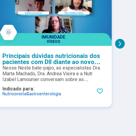
IMUNIDADE
VÍDEOS
Principais dúvidas nutricionais dos
Nutr
pacientes com DII diante ao novo
celu
COVID 19 (emocionais e
imun
Nesse Neste bate-papo, as especialistas Dra.
Nesta
nutricionais)
sup
Marta Machado, Dra. Andrea Vieira e a Nutr
Botel
Izabel Lamounier conversam sobre as
pan
imuni
principais orientações para pacientes com
miner
Indicado para:
Indic
Doença Inflamatória Intestinal em tempos de
Nutricionista
Gastroenterologia
Nutric
COVID-19.