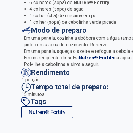
6 colheres (sopa) de
Nutren® Fortify
4 colheres (sopa) de água
1 colher (chá) de cúrcuma em pó
1 colher (sopa) de cebolinha verde picada
Modo de preparo
Em uma panela, cozinhe a abóbora com a água tampada
junto com a água do cozimento. Reserve.
Em uma panela, aqueça o azeite e refogue a cebola e
Em um recipiente dissolva
Nutren® Fortify
na água 
Polvilhe a cebolinha e sirva a seguir.
Rendimento
1 porção
Tempo total de preparo:
15 minutos
Tags
Nutren® Fortify