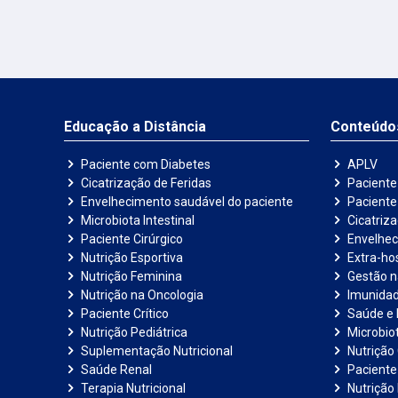
Educação a Distância
Conteúdo
Paciente com Diabetes
APLV
Cicatrização de Feridas
Paciente
Envelhecimento saudável do paciente
Pacient
Microbiota Intestinal
Cicatriz
Paciente Cirúrgico
Envelhec
Nutrição Esportiva
Extra-hos
Nutrição Feminina
Gestão 
Nutrição na Oncologia
Imunida
Paciente Crítico
Saúde e 
Nutrição Pediátrica
Microbiot
Suplementação Nutricional
Nutrição 
Saúde Renal
Paciente
Terapia Nutricional
Nutrição