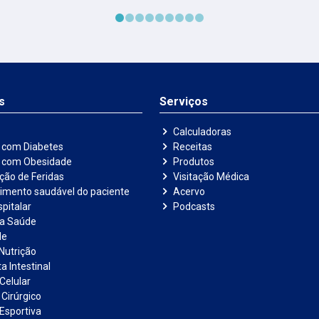
s
Serviços
Calculadoras
 com Diabetes
Receitas
e com Obesidade
Produtos
ação de Feridas
Visitação Médica
imento saudável do paciente
Acervo
pitalar
Podcasts
na Saúde
de
Nutrição
a Intestinal
Celular
 Cirúrgico
 Esportiva