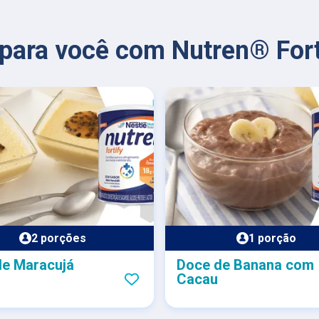
 para você com Nutren® Fort
2 porções
1 porção
de Maracujá
Doce de Banana com
Cacau