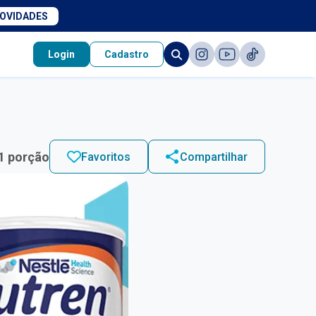
NOVIDADES
Login
Cadastro
1 porção
Favoritos
Compartilhar