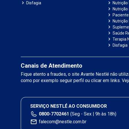
Disfagia
Nutrição
Nutrição
Paciente 
Nutrição 
Suplemen
Saúde R
Terapia N
Disfagia
Canais de Atendimento
Fique atento a fraudes, o site Avante Nestlé não util
como por exemplo seguir perfil ou clicar em links. Ve
SERVIÇO NESTLÉ AO CONSUMIDOR
0800-7702461
(Seg - Sex | 9h às 18h)
falecom@nestle.com.br