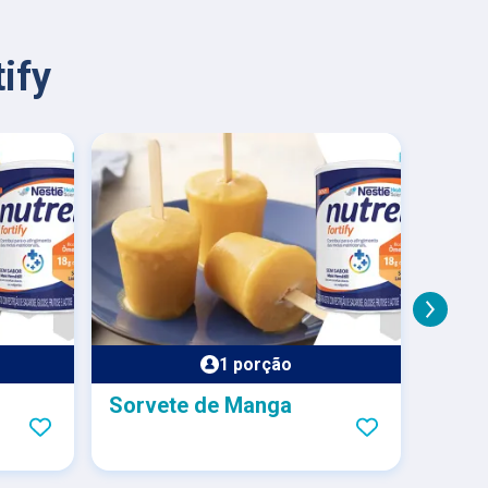
ify
1 porção
Sorvete de Manga
Bebi
Lara