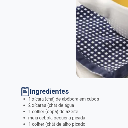
Ingredientes
1 xícara (chá) de abóbora em cubos
2 xícaras (chá) de água
1 colher (sopa) de azeite
meia cebola pequena picada
1 colher (chá) de alho picado