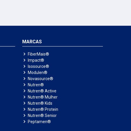
MARCAS
FiberMais®
Impact®
Isosource®
Modulen®
Novasource®
Nutren®
Nutren® Active
Nutren® Mulher
Nutren® Kids
Nutren® Protein
Nutren® Senior
Peptamen®