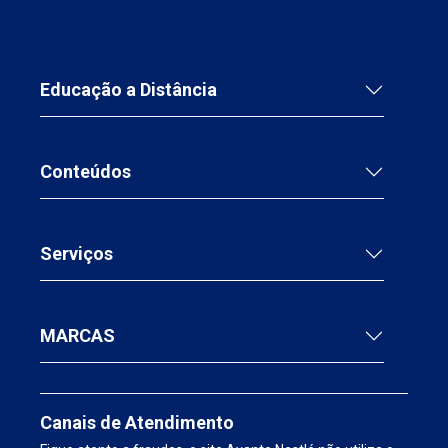
continuidade do cuidado após a alta hospitalar.
Prepare-se para transformar sua prática clínica e
oferecer um atendimento mais eficaz e humanizado
aos seus pacientes!
Educação a Distância
Conteúdos
Serviços
MARCAS
Canais de Atendimento