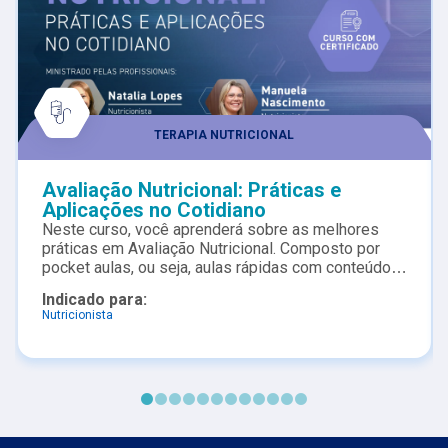
TERAPIA NUTRICIONAL
Avaliação Nutricional: Práticas e
Aplicações no Cotidiano
Neste curso, você aprenderá sobre as melhores
práticas em Avaliação Nutricional. Composto por
pocket aulas, ou seja, aulas rápidas com conteúdo
objetivo, é ideal para profissionais e estudantes
Indicado para:
que buscam aprimorar suas habilidades na triagem
Nutricionista
e avaliação nutricional. Ao longo de seis aulas
curtas, você aprenderá sobre métodos de avaliação,
interpretação de dados e como aplicar esses
conhecimentos em situações do dia a dia, incluindo
casos clínicos.Explore a importância da triagem
nutricional, familiarize-se com ferramentas práticas
e desenvolva estratégias para garantir a