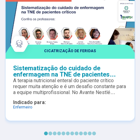
CICATRIZAÇÃO DE FERIDAS
Sistematização do cuidado de
enfermagem na TNE de pacientes
críticos
A terapia nutricional enteral do paciente crítico
requer muita atenção e é um desafio constante para
a equipe multiprofissional. No Avante Nestlé
dedicado especialmente aos Enfermeiros e toda
Indicado para:
equipe de enfermagem, grandes especialistas
Enfermeiro
discorrem conteúdo de relevância para o cuidado ao
paciente crítico à beira-leito por meio de uma trilha
de conhecimentos desde o estado hemodinâmico à
gestão de eventos adversos e segurança nos
dispositivos. Não percam!