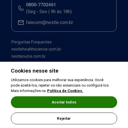
0800-7702461
(Seg - Sex | 9h às 18h)
falecom@nestle.com.br
Perguntas Frequentes
nestlehealthscience.com.br
nestlenutre.com.br
Cookies nesse site
Utilizamos cookies para melhorar sua experiência. Você
pode aceitá-los, rejeitar os não essenciais ou configurá-los.
Mais informações na
Política de Cookies.
Aceitar todos
Termos de uso
|
Política de Privacidade
|
Rejeitar
©2026 Nestlé Nutrition & Health