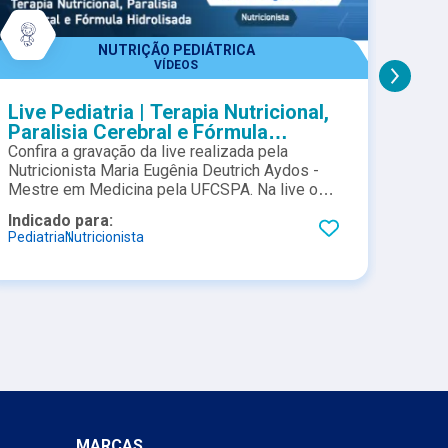
NUTRIÇÃO PEDIÁTRICA
VÍDEOS
Live Pediatria | Terapia Nutricional,
Gru
Paralisia Cerebral e Fórmula
infl
Hidrolisada
Pedi
Confira a gravação da live realizada pela
Confi
Nutricionista Maria Eugênia Deutrich Aydos -
Atual
Mestre em Medicina pela UFCSPA. Na live o
infla
tema abordado é: Terapia Nutricional, Paralisia
acont
Indicado para:
Indic
Cerebral e Fórmula Hidrolisada.
Nestl
Pediatria
Nutricionista
Médic
MARCAS