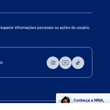
a requerer informações pessoais ou ações do usuário,
br
Conheça a NINA,
nossa assistente virtual!