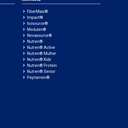
FiberMais®
Impact®
Isosource®
Modulen®
Novasource®
Nutren®
Nutren® Active
Nutren® Mulher
Nutren® Kids
Nutren® Protein
Nutren® Senior
Peptamen®