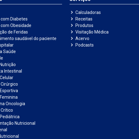
Calculadoras
 com Diabetes
Receitas
e com Obesidade
Produtos
ação de Feridas
Visitação Médica
imento saudável do paciente
Acervo
pitalar
Podcasts
na Saúde
de
Nutrição
a Intestinal
Celular
 Cirúrgico
 Esportiva
 Feminina
 na Oncologia
Crítico
Pediátrica
tação Nutricional
enal
utricional