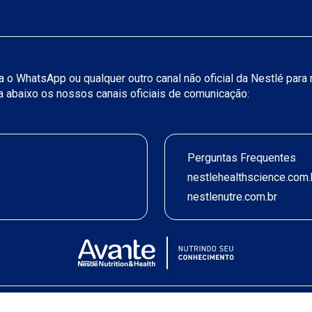
iza o WhatsApp ou qualquer outro canal não oficial da Nestlé par
ja abaixo os nossos canais oficiais de comunicação:
Perguntas Frequentes
nestlehealthscience.com.
nestlenutre.com.br
Termos de uso
|
Política de Privacidade
|
©2026 Nestlé Nutrition & Health