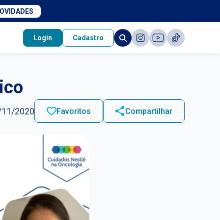
NOVIDADES
Login
Cadastro
ico
/11/2020
Favoritos
Compartilhar