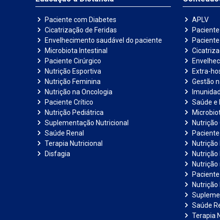
Paciente com Diabetes
APLV
Cicatrização de Feridas
Paciente
Envelhecimento saudável do paciente
Pacient
Microbiota Intestinal
Cicatriz
Paciente Cirúrgico
Envelhec
Nutrição Esportiva
Extra-hos
Nutrição Feminina
Gestão 
Nutrição na Oncologia
Imunida
Paciente Crítico
Saúde e 
Nutrição Pediátrica
Microbiot
Suplementação Nutricional
Nutrição 
Saúde Renal
Paciente
Terapia Nutricional
Nutrição
Disfagia
Nutrição
Nutrição
Paciente 
Nutrição 
Suplemen
Saúde R
Terapia N