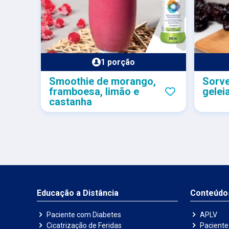
1 porção
Smoothie de morango,
Sorve
framboesa, limão e
gelei
castanha
Educação a Distância
Conteúdo
Paciente com Diabetes
APLV
Cicatrização de Feridas
Paciente