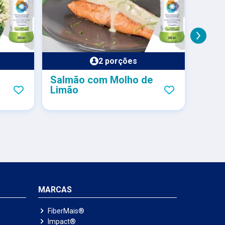
2 porções
Salmão com Molho de
Sopa
Limão
e pê
MARCAS
FiberMais®
Impact®