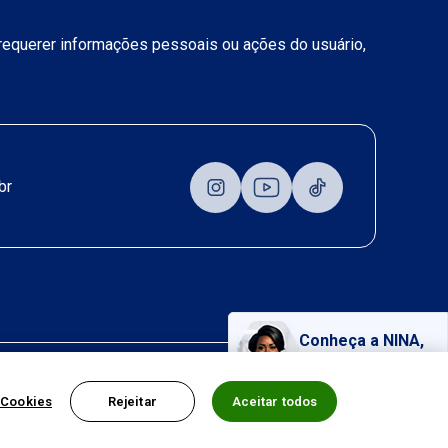
a requerer informações pessoais ou ações do usuário,
br
Conheça a NINA,
nossa assistente virtual!
 Cookies
Rejeitar
Aceitar todos