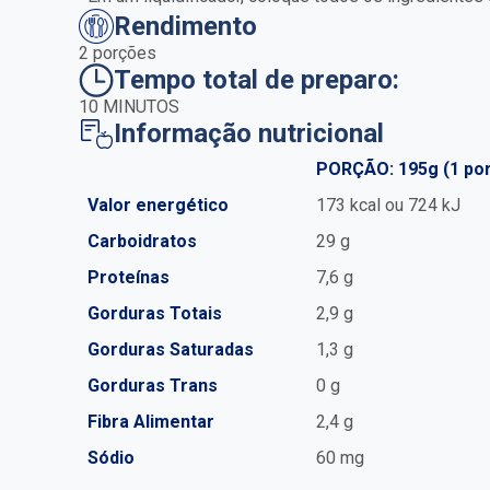
Rendimento
2 porções
Tempo total de preparo:
10 MINUTOS
Informação nutricional
PORÇÃO: 195g (1 po
Valor energético
173 kcal ou 724 kJ
Carboidratos
29 g
Proteínas
7,6 g
Gorduras Totais
2,9 g
Gorduras Saturadas
1,3 g
Gorduras Trans
0 g
Fibra Alimentar
2,4 g
Sódio
60 mg