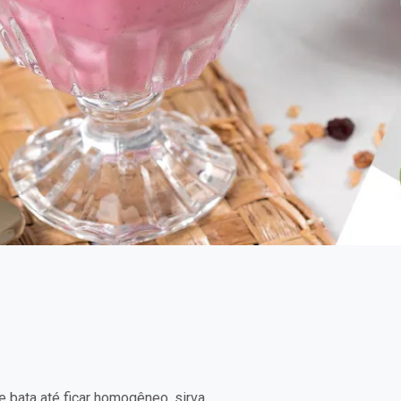
e bata até ficar homogêneo, sirva.