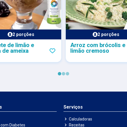
2 porções
2 porções
te de limão e
Arroz com brócolis e
a de ameixa
limão cremoso
s
Serviços
Calculadoras
 com Diabetes
Receitas