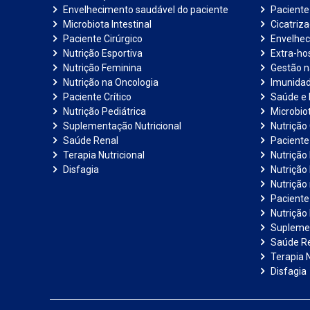
Envelhecimento saudável do paciente
Pacient
Microbiota Intestinal
Cicatriz
Paciente Cirúrgico
Envelhec
Nutrição Esportiva
Extra-hos
Nutrição Feminina
Gestão 
Nutrição na Oncologia
Imunida
Paciente Crítico
Saúde e 
Nutrição Pediátrica
Microbiot
Suplementação Nutricional
Nutrição 
Saúde Renal
Paciente
Terapia Nutricional
Nutrição
Disfagia
Nutrição
Nutrição
Paciente 
Nutrição 
Suplemen
Saúde R
Terapia N
Disfagia