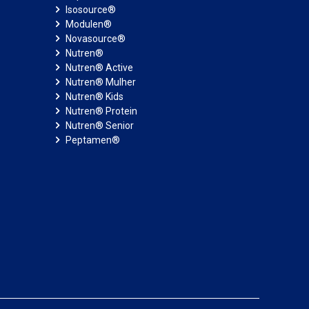
Isosource®
Modulen®
Novasource®
Nutren®
Nutren® Active
Nutren® Mulher
Nutren® Kids
Nutren® Protein
Nutren® Senior
Peptamen®