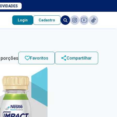
NOVIDADES
Login
Cadastro
 porções
Favoritos
Compartilhar