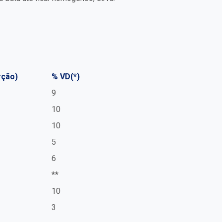
rção)
% VD(*)
9
10
10
5
6
**
10
3