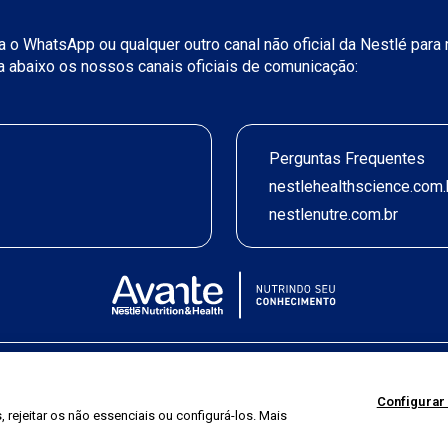
iza o WhatsApp ou qualquer outro canal não oficial da Nestlé par
ja abaixo os nossos canais oficiais de comunicação:
Perguntas Frequentes
nestlehealthscience.com.
nestlenutre.com.br
Termos de uso
|
Política de Privacidade
|
©2026 Nestlé Nutrition & Health
Configurar
 rejeitar os não essenciais ou configurá-los. Mais