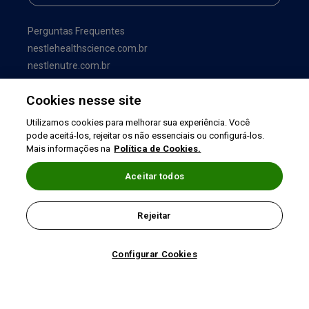
Perguntas Frequentes
nestlehealthscience.com.br
nestlenutre.com.br
Cookies nesse site
Utilizamos cookies para melhorar sua experiência. Você
pode aceitá-los, rejeitar os não essenciais ou configurá-los.
Mais informações na
Política de Cookies.
Aceitar todos
Termos de uso
|
Política de Privacidade
|
Rejeitar
©2026 Nestlé Nutrition & Health
Configurar Cookies