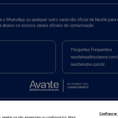
iza o WhatsApp ou qualquer outro canal não oficial da Nestlé par
ja abaixo os nossos canais oficiais de comunicação:
Perguntas Frequentes
nestlehealthscience.com.
nestlenutre.com.br
Termos de uso
|
Política de Privacidade
|
©2026 Nestlé Nutrition & Health
Configurar
 rejeitar os não essenciais ou configurá-los. Mais