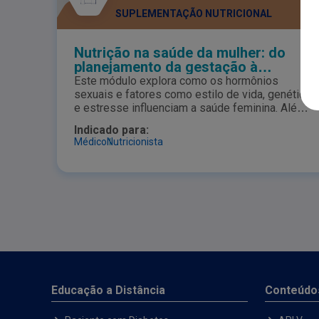
SUPLEMENTAÇÃO NUTRICIONAL
Nutrição na saúde da mulher: do
planejamento da gestação à
longevidade - Módulo Nutrição da
Este módulo explora como os hormônios
Mulher Adulta
sexuais e fatores como estilo de vida, genética
e estresse influenciam a saúde feminina. Além
disso, aborda-se também situações
Indicado para:
específicas, como a TPM, explicando como
Médico
Nutricionista
nutrientes antioxidantes e anti-inflamatórios
podem aliviar seus sintomas, e o lipedema,
destacando a importância de uma alimentação
equilibrada no tratamento. E diante dessas
alterações, o papel da nutrição na melhoria da
qualidade de vida das mulheres em diversas
fases da vida.
Educação a Distância
Conteúdo