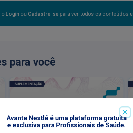
a o
Login
ou
Cadastre-se
para ver todos os conteúdos e
s para você
Avante Nestlé é uma plataforma gratuita
e exclusiva para Profissionais de Saúde.