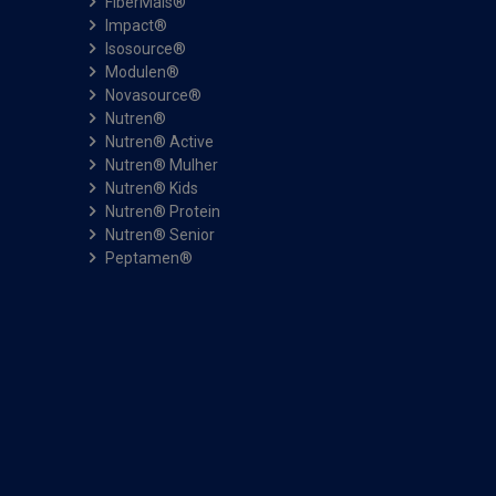
FiberMais®
Impact®
Isosource®
Modulen®
Novasource®
Nutren®
Nutren® Active
Nutren® Mulher
Nutren® Kids
Nutren® Protein
Nutren® Senior
Peptamen®