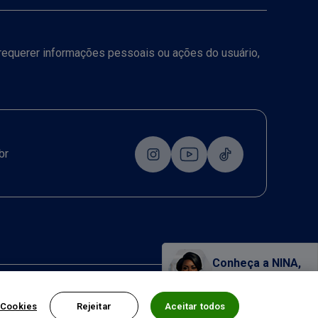
a requerer informações pessoais ou ações do usuário,
br
Conheça a NINA,
nossa assistente virtual!
 Cookies
Rejeitar
Aceitar todos