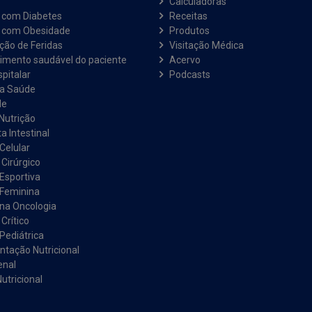
Calculadoras
 com Diabetes
Receitas
e com Obesidade
Produtos
ação de Feridas
Visitação Médica
imento saudável do paciente
Acervo
pitalar
Podcasts
na Saúde
de
Nutrição
a Intestinal
Celular
 Cirúrgico
 Esportiva
 Feminina
 na Oncologia
Crítico
Pediátrica
tação Nutricional
enal
utricional