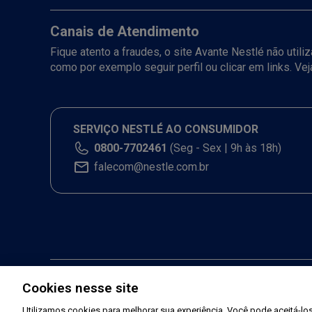
Canais de Atendimento
Fique atento a fraudes, o site Avante Nestlé não util
como por exemplo seguir perfil ou clicar em links. Ve
SERVIÇO NESTLÉ AO CONSUMIDOR
0800-7702461
(Seg - Sex | 9h às 18h)
falecom@nestle.com.br
Cookies nesse site
Utilizamos cookies para melhorar sua experiência. Você pode aceitá-los,