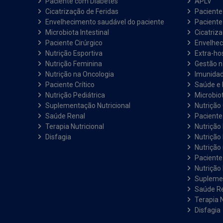
Paciente com Diabetes
APLV
Cicatrização de Feridas
Paciente
Envelhecimento saudável do paciente
Pacient
Microbiota Intestinal
Cicatriz
Paciente Cirúrgico
Envelhec
Nutrição Esportiva
Extra-hos
Nutrição Feminina
Gestão 
Nutrição na Oncologia
Imunida
Paciente Crítico
Saúde e 
Nutrição Pediátrica
Microbiot
Suplementação Nutricional
Nutrição 
Saúde Renal
Paciente
Terapia Nutricional
Nutrição
Disfagia
Nutrição
Nutrição
Paciente 
Nutrição 
Suplemen
Saúde R
Terapia N
Disfagia