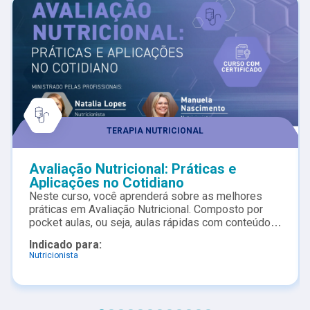
TERAPIA NUTRICIONAL
Avaliação Nutricional: Práticas e
Aplicações no Cotidiano
Neste curso, você aprenderá sobre as melhores
práticas em Avaliação Nutricional. Composto por
pocket aulas, ou seja, aulas rápidas com conteúdo
objetivo, é ideal para profissionais e estudantes
Indicado para:
que buscam aprimorar suas habilidades na triagem
Nutricionista
e avaliação nutricional. Ao longo de seis aulas
curtas, você aprenderá sobre métodos de avaliação,
interpretação de dados e como aplicar esses
conhecimentos em situações do dia a dia, incluindo