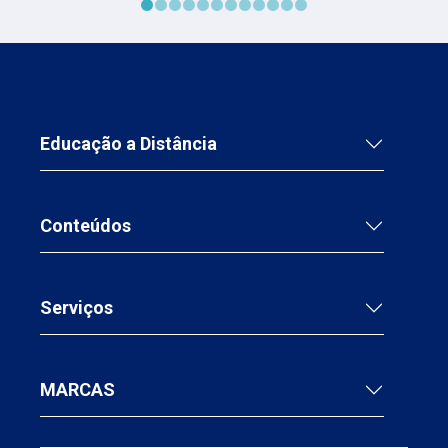
casos clínicos.Explore a importância da triagem
nutricional, familiarize-se com ferramentas práticas
e desenvolva estratégias para garantir a
continuidade do cuidado após a alta hospitalar.
Prepare-se para transformar sua prática clínica e
oferecer um atendimento mais eficaz e humanizado
aos seus pacientes!
Educação a Distância
Conteúdos
Serviços
MARCAS