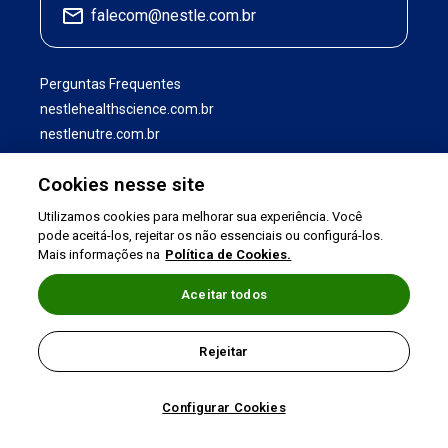
falecom@nestle.com.br
Perguntas Frequentes
nestlehealthscience.com.br
nestlenutre.com.br
Cookies nesse site
Utilizamos cookies para melhorar sua experiência. Você
pode aceitá-los, rejeitar os não essenciais ou configurá-los.
Mais informações na
Política de Cookies.
Aceitar todos
Termos de uso
|
Política de Privacidade
|
Rejeitar
©2026 Nestlé Nutrition & Health
Configurar Cookies