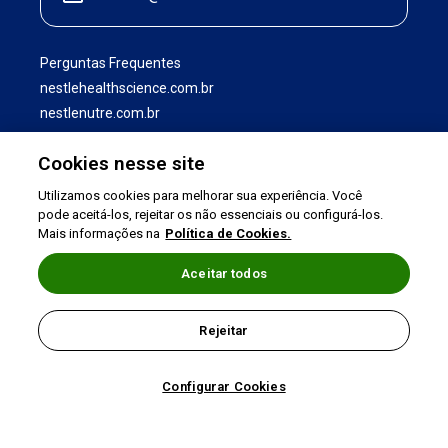
Perguntas Frequentes
nestlehealthscience.com.br
nestlenutre.com.br
Cookies nesse site
Utilizamos cookies para melhorar sua experiência. Você
pode aceitá-los, rejeitar os não essenciais ou configurá-los.
Mais informações na
Política de Cookies.
Aceitar todos
Termos de uso
|
Política de Privacidade
|
Rejeitar
©2026 Nestlé Nutrition & Health
Configurar Cookies