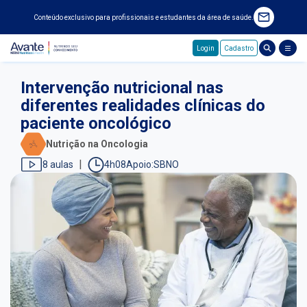
Conteúdo exclusivo para profissionais e estudantes da área de saúde.
Login
Cadastro
Pular para o conteúdo principal
Intervenção nutricional nas
diferentes realidades clínicas do
paciente oncológico
Nutrição na Oncologia
8 aulas
4h08
SBNO