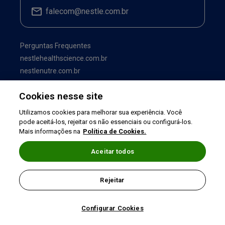
falecom@nestle.com.br
Perguntas Frequentes
nestlehealthscience.com.br
nestlenutre.com.br
Cookies nesse site
Utilizamos cookies para melhorar sua experiência. Você
pode aceitá-los, rejeitar os não essenciais ou configurá-los.
Mais informações na
Política de Cookies.
Aceitar todos
Termos de uso
|
Política de Privacidade
|
Rejeitar
©2026 Nestlé Nutrition & Health
Configurar Cookies