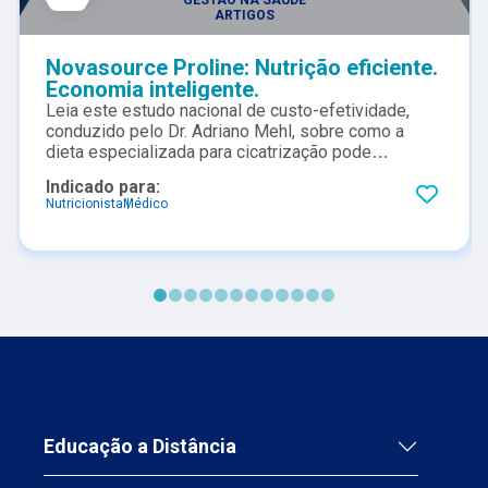
ARTIGOS
Novasource Proline: Nutrição eficiente.
Economia inteligente.
Leia este estudo nacional de custo-efetividade,
conduzido pelo Dr. Adriano Mehl, sobre como a
dieta especializada para cicatrização pode
contribuir para a redução de custos com o
Indicado para:
tratamento de feridas.
Nutricionista
Médico
Educação a Distância