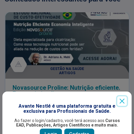
GESTÃO NA SAÚDE
ARTIGOS
Novasource Proline: Nutrição eficiente.
Economia inteligente.
Leia este estudo nacional de custo-efetividade,
conduzido pelo Dr. Adriano Mehl, sobre como a
Avante Nestlé é uma plataforma gratuita e
dieta especializada para cicatrização pode
exclusiva para Profissionais de Saúde.
contribuir para a redução de custos com o
Indicado para:
Ao fazer o login/cadastro, você terá acesso aos
Cursos
tratamento de feridas.
EAD, Publicações, Artigos Científicos e muito mais.
Nutricionista
Médico