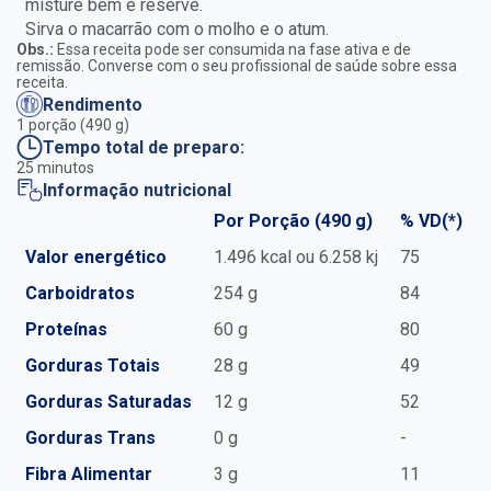
misture bem e reserve.
Sirva o macarrão com o molho e o atum.
Obs.:
Essa receita pode ser consumida na fase ativa e de
remissão. Converse com o seu profissional de saúde sobre essa
receita.
Rendimento
1 porção (490 g)
Tempo total de preparo:
25 minutos
Informação nutricional
Por Porção (490 g)
% VD(*)
Valor energético
1.496 kcal ou 6.258 kj
75
Carboidratos
254 g
84
Proteínas
60 g
80
Gorduras Totais
28 g
49
Gorduras Saturadas
12 g
52
Gorduras Trans
0 g
-
Fibra Alimentar
3 g
11