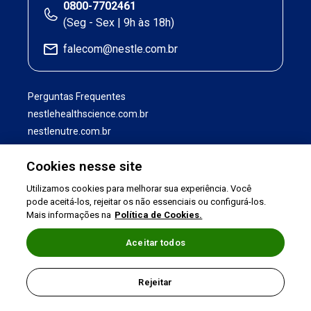
0800-7702461
(Seg - Sex | 9h às 18h)
falecom@nestle.com.br
Perguntas Frequentes
nestlehealthscience.com.br
nestlenutre.com.br
Cookies nesse site
Utilizamos cookies para melhorar sua experiência. Você
pode aceitá-los, rejeitar os não essenciais ou configurá-los.
Mais informações na
Política de Cookies.
Aceitar todos
Termos de uso
|
Política de Privacidade
|
Rejeitar
©2026 Nestlé Nutrition & Health